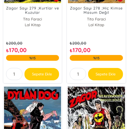
Zagor Sayı 279 ;Kurtlar ve
Zagor Sayı 278 ;Hiç Kimse
Kuzular
Masum Değil
Tito Faraci
Tito Faraci
Lal Kitap
Lal Kitap
₺
200,00
₺
200,00
170,00
170,00
₺
₺
%15
%15
Sepete Ekle
Sepete Ekle