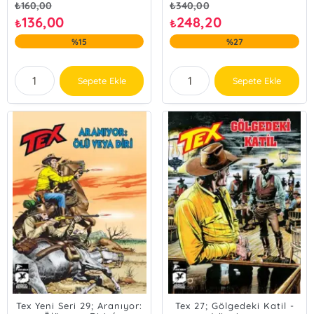
₺
160,00
₺
340,00
136,00
248,20
₺
₺
%15
%27
Sepete Ekle
Sepete Ekle
Tex Yeni Seri 29; Aranıyor:
Tex 27; Gölgedeki Katil -