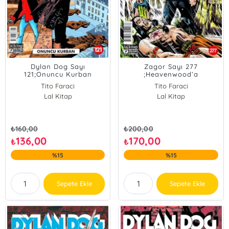
Dylan Dog Sayı
Zagor Sayı 277
121;Onuncu Kurban
;Heavenwood’a
Hoşgeldiniz
Tito Faraci
Tito Faraci
Lal Kitap
Lal Kitap
₺
160,00
₺
200,00
136,00
170,00
₺
₺
%15
%15
Sepete Ekle
Sepete Ekle