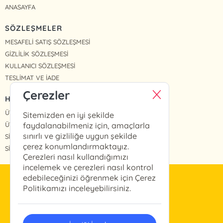
ANASAYFA
SÖZLEŞMELER
MESAFELİ SATIŞ SÖZLEŞMESİ
GİZLİLİK SÖZLEŞMESİ
KULLANICI SÖZLEŞMESİ
TESLİMAT VE İADE
Çerezler
HIZLI ERİŞİM
ÜYE OL
Sitemizden en iyi şekilde
ÜYE GİRİŞ
faydalanabilmeniz için, amaçlarla
sınırlı ve gizliliğe uygun şekilde
SİPARİŞLERİM
çerez konumlandırmaktayız.
SİPARİŞ TAKİP
Çerezleri nasıl kullandığımızı
incelemek ve çerezleri nasıl kontrol
edebileceğinizi öğrenmek için Çerez
info@arkabahce.com.tr
Politikamızı inceleyebilirsiniz.
(0212) 327 46 13