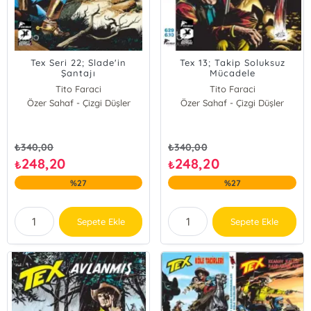
Tex Seri 22; Slade'in
Tex 13; Takip Soluksuz
Şantajı
Mücadele
Tito Faraci
Tito Faraci
Özer Sahaf - Çizgi Düşler
Özer Sahaf - Çizgi Düşler
₺
340,00
₺
340,00
248,20
248,20
₺
₺
%27
%27
Sepete Ekle
Sepete Ekle