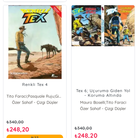
Renkli Tex 4
Tex 6; Uçuruma Giden Yol
- Koruma Altında
Tito Faraci;Pasquale Ruju;Gianfranco Manfredi;Mauro Boselli
Özer Sahaf - Çizgi Düşler
Mauro Boselli
Mauro Boselli;Tito Faraci
Gianfranco Manfredi
Özer Sahaf - Çizgi Düşler
Mauro Boselli
Tito Faraci
Tito Faraci
Pasquale Ruju
₺
340,00
248,20
₺
340,00
₺
248,20
₺
%27