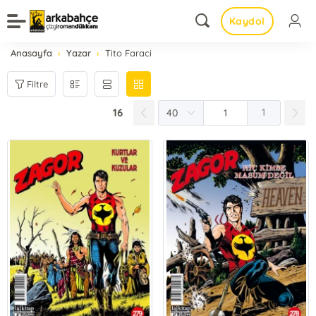
Kaydol
Anasayfa
Yazar
Tito Faraci
Filtre
16
1