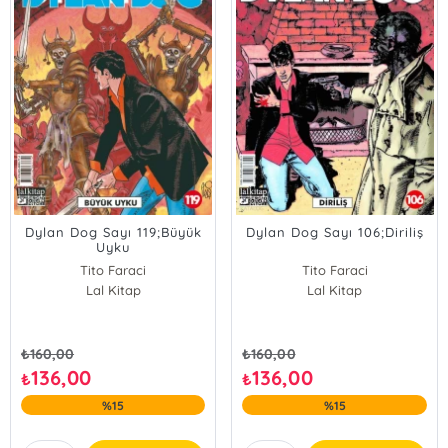
Dylan Dog Sayı 119;Büyük
Dylan Dog Sayı 106;Diriliş
Uyku
Tito Faraci
Tito Faraci
Lal Kitap
Lal Kitap
₺
160,00
₺
160,00
136,00
136,00
₺
₺
%15
%15