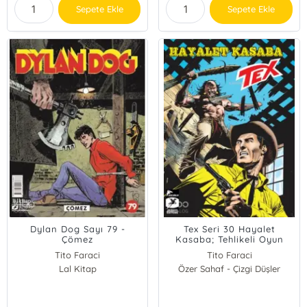
Sepete Ekle
Sepete Ekle
Dylan Dog Sayı 79 -
Tex Seri 30 Hayalet
Çömez
Kasaba; Tehlikeli Oyun
Tito Faraci
Tito Faraci
Lal Kitap
Özer Sahaf - Çizgi Düşler