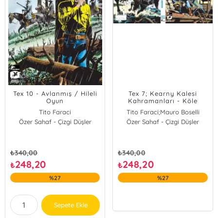
Tex 10 - Avlanmış / Hileli
Tex 7; Kearny Kalesi
Oyun
Kahramanları - Köle
Tacirleri
Tito Faraci
Tito Faraci;Mauro Boselli
Özer Sahaf - Çizgi Düşler
Özer Sahaf - Çizgi Düşler
Mauro Boselli
Tito Faraci
₺
340,00
₺
340,00
248,20
248,20
₺
₺
%27
%27
Sepete Ekle