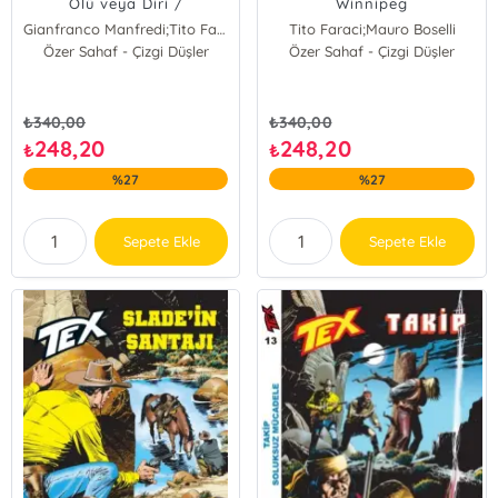
Ölü veya Diri /
Winnipeg
Korkusuzlar Kervanı
Gianfranco Manfredi;Tito Faraci
Tito Faraci;Mauro Boselli
Özer Sahaf - Çizgi Düşler
Gianfranco Manfredi
Özer Sahaf - Çizgi Düşler
Mauro Boselli
Tito Faraci
Tito Faraci
₺
340,00
₺
340,00
248,20
248,20
₺
₺
%27
%27
Sepete Ekle
Sepete Ekle