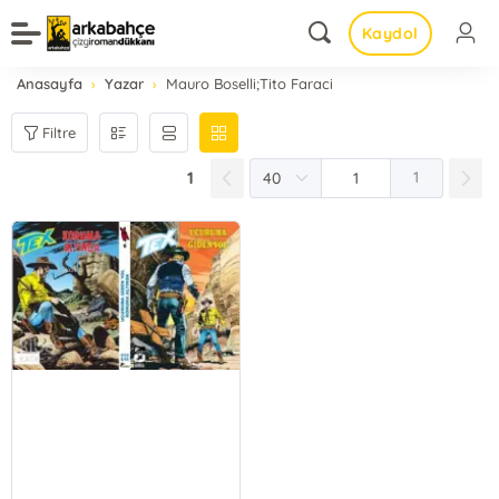
Kaydol
Anasayfa
Yazar
Mauro Boselli;Tito Faraci
Filtre
1
1