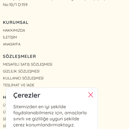
No:10/1 D:159
KURUMSAL
HAKKIMIZDA
İLETİŞİM
ANASAYFA
SÖZLEŞMELER
MESAFELİ SATIŞ SÖZLEŞMESİ
GİZLİLİK SÖZLEŞMESİ
KULLANICI SÖZLEŞMESİ
TESLİMAT VE İADE
Çerezler
HIZLI ERİŞİM
ÜYE OL
Sitemizden en iyi şekilde
ÜYE GİRİŞ
faydalanabilmeniz için, amaçlarla
sınırlı ve gizliliğe uygun şekilde
SİPARİŞLERİM
çerez konumlandırmaktayız.
SİPARİŞ TAKİP