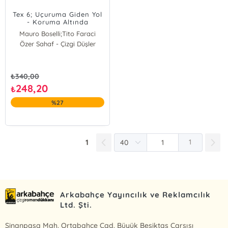
Tex 6; Uçuruma Giden Yol
- Koruma Altında
Mauro Boselli;Tito Faraci
Özer Sahaf - Çizgi Düşler
Mauro Boselli
Tito Faraci
₺
340,00
248,20
₺
%27
1
1
Arkabahçe Yayıncılık ve Reklamcılık
Ltd. Şti.
Sinanpaşa Mah. Ortabahçe Cad. Büyük Beşiktaş Çarşısı