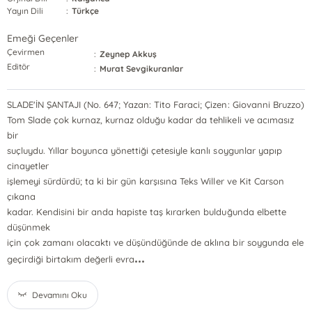
Yayın Dili
:
Türkçe
Emeği Geçenler
Çevirmen
:
Zeynep Akkuş
Editör
:
Murat Sevgikuranlar
SLADE'İN ŞANTAJI (No. 647; Yazan: Tito Faraci; Çizen: Giovanni Bruzzo)
Tom Slade çok kurnaz, kurnaz olduğu kadar da tehlikeli ve acımasız
bir
suçluydu. Yıllar boyunca yönettiği çetesiyle kanlı soygunlar yapıp
cinayetler
işlemeyi sürdürdü; ta ki bir gün karşısına Teks Willer ve Kit Carson
çıkana
kadar. Kendisini bir anda hapiste taş kırarken bulduğunda elbette
düşünmek
için çok zamanı olacaktı ve düşündüğünde de aklına bir soygunda ele
...
geçirdiği birtakım değerli evra
Devamını Oku