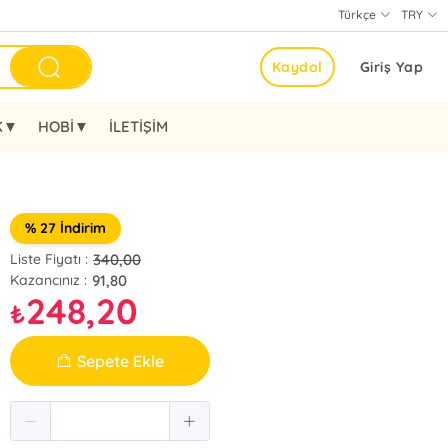
Türkçe
TRY
Kaydol
Giriş Yap
K▼
HOBİ▼
İLETİŞİM
% 27 İndirim
340,00
Liste Fiyatı :
91,80
Kazancınız :
248,20
₺
Sepete Ekle