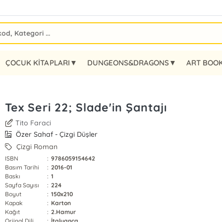
ÇOCUK KİTAPLARI▼
DUNGEONS&DRAGONS▼
ART BOO
Tex Seri 22; Slade'in Şantajı
Tito Faraci
Özer Sahaf - Çizgi Düşler
Çizgi Roman
ISBN
:
9786059154642
Basım Tarihi
:
2016-01
Baskı
:
1
Sayfa Sayısı
:
224
Boyut
:
150x210
Kapak
:
Karton
Kağıt
:
2.Hamur
Orjinal Dili
:
İtalyanca