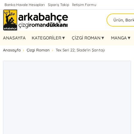
Banka Havale Hesapları
Sipariş Takip
İletişim Formu
ANASAYFA
KATEGORİLER▼
ÇİZGİ ROMAN▼
MANGA▼
Anasayfa
Çizgi Roman
Tex Seri 22; Slade'in Şantajı