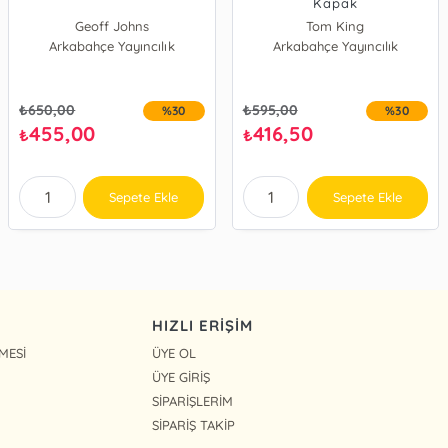
Kapak
Geoff Johns
Tom King
Arkabahçe Yayıncılık
Arkabahçe Yayıncılık
₺
650,00
₺
595,00
%30
%30
455,00
416,50
₺
₺
Sepete Ekle
Sepete Ekle
HIZLI ERİŞİM
MESİ
ÜYE OL
ÜYE GİRİŞ
SİPARİŞLERİM
SİPARİŞ TAKİP