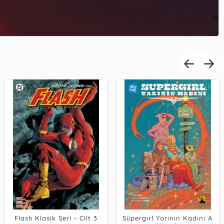
Flash Klasik Seri - Cilt 3
Süpergırl Yarının Kadını A