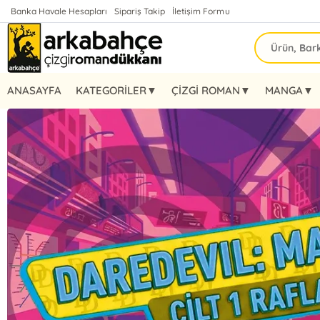
Banka Havale Hesapları
Sipariş Takip
İletişim Formu
ANASAYFA
KATEGORİLER▼
ÇİZGİ ROMAN▼
MANGA▼