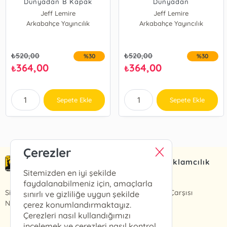
Dünyadan B Kapak
Dünyadan
Jeff Lemire
Jeff Lemire
Arkabahçe Yayıncılık
Arkabahçe Yayıncılık
₺
520,00
₺
520,00
%30
%30
364,00
364,00
₺
₺
Sepete Ekle
Sepete Ekle
Çerezler
Arkabahçe Yayıncılık ve Reklamcılık
Ltd. Şti.
Sitemizden en iyi şekilde
faydalanabilmeniz için, amaçlarla
Sinanpaşa Mah. Ortabahçe Cad. Büyük Beşiktaş Çarşısı
sınırlı ve gizliliğe uygun şekilde
No:10/1 D:159
çerez konumlandırmaktayız.
Çerezleri nasıl kullandığımızı
incelemek ve çerezleri nasıl kontrol