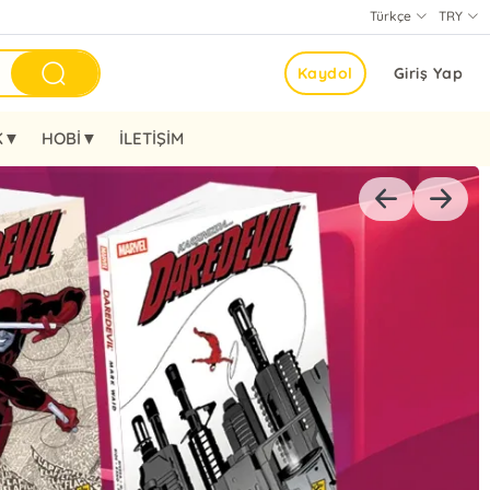
Türkçe
TRY
Kaydol
Giriş Yap
K▼
HOBİ▼
İLETİŞİM