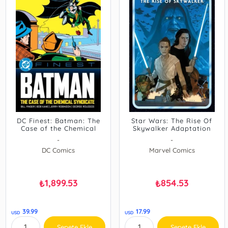
DC Finest: Batman: The
Star Wars: The Rise Of
Case of the Chemical
Skywalker Adaptation
Syndicate
-
-
DC Comics
Marvel Comics
1,899.53
854.53
₺
₺
39.99
17.99
USD
USD
Sepete Ekle
Sepete Ekle