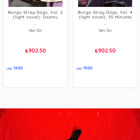
Bungo Stray Dogs, Vol. 2
Bungo Stray Dogs, Vol. 4
(light novel): Osamu
(light novel): 55 Minutes
Dazai and the Dark Era
-
-
Yen On
Yen On
902.50
902.50
₺
₺
19.00
19.00
USD
USD