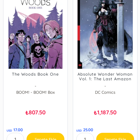
The Woods Book One
Absolute Wonder Woman
Vol. 1: The Last Amazon
HC
-
-
BOOM! - BOOM! Box
DC Comics
807.50
1,187.50
₺
₺
17.00
25.00
USD
USD
Sepete Ekle
Sepete Ekle