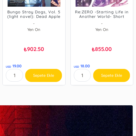
Bungo Stray Dogs, Vol. 5
Re:ZERO -Starting Life in
(light novel): Dead Apple
Another World- Short
Story Collection, Vol. 1
-
-
Yen On
Yen On
902.50
855.00
₺
₺
19.00
18.00
USD
USD
Sepete Ekle
Sepete Ekle