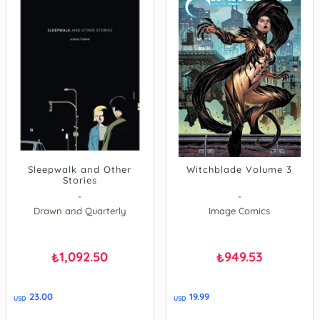
Sleepwalk and Other
Witchblade Volume 3
Stories
-
-
Drawn and Quarterly
Image Comics
1,092.50
949.53
₺
₺
23.00
19.99
USD
USD