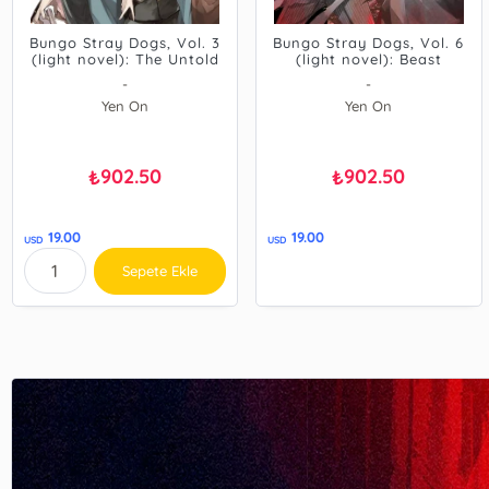
Bungo Stray Dogs, Vol. 3
Bungo Stray Dogs, Vol. 6
(light novel): The Untold
(light novel): Beast
Origins of the Detective
-
-
Agency
Yen On
Yen On
902.50
902.50
₺
₺
19.00
19.00
USD
USD
Sepete Ekle