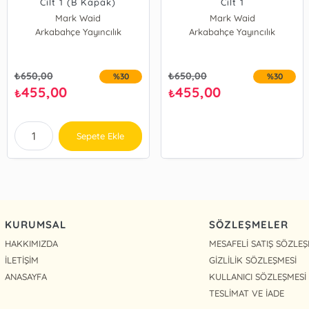
Cilt 1 (B Kapak)
Cilt 1
Mark Waid
Mark Waid
Arkabahçe Yayıncılık
Arkabahçe Yayıncılık
₺
650,00
₺
650,00
%30
%30
455,00
455,00
₺
₺
Sepete Ekle
KURUMSAL
SÖZLEŞMELER
HAKKIMIZDA
MESAFELİ SATIŞ SÖZLEŞ
İLETİŞİM
GİZLİLİK SÖZLEŞMESİ
ANASAYFA
KULLANICI SÖZLEŞMESİ
TESLİMAT VE İADE