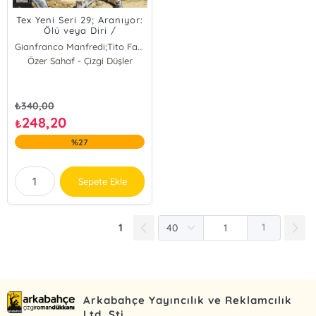
Tex Yeni Seri 29; Aranıyor:
Ölü veya Diri /
Korkusuzlar Kervanı
Gianfranco Manfredi;Tito Faraci
Özer Sahaf - Çizgi Düşler
Gianfranco Manfredi
Tito Faraci
₺
340,00
248,20
₺
%27
Sepete Ekle
1
1
Arkabahçe Yayıncılık ve Reklamcılık
Ltd. Şti.