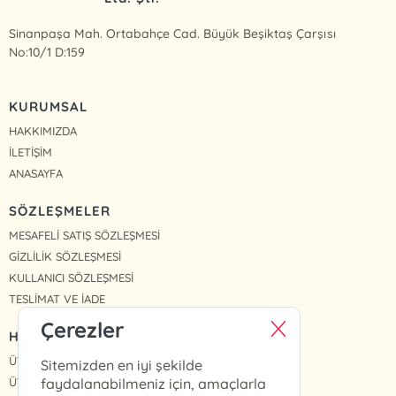
Sinanpaşa Mah. Ortabahçe Cad. Büyük Beşiktaş Çarşısı
No:10/1 D:159
KURUMSAL
HAKKIMIZDA
İLETİŞİM
ANASAYFA
SÖZLEŞMELER
MESAFELİ SATIŞ SÖZLEŞMESİ
GİZLİLİK SÖZLEŞMESİ
KULLANICI SÖZLEŞMESİ
TESLİMAT VE İADE
Çerezler
HIZLI ERİŞİM
ÜYE OL
Sitemizden en iyi şekilde
ÜYE GİRİŞ
faydalanabilmeniz için, amaçlarla