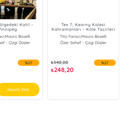
ölgedeki Katil -
Tex 7; Kearny Kalesi
innipeg
Kahramanları - Köle Tacirleri
aci;Mauro Boselli
Tito Faraci;Mauro Boselli
af - Çizgi Düşler
uro Boselli
Özer Sahaf - Çizgi Düşler
Mauro Boselli
ito Faraci
Tito Faraci
₺
340,00
%27
%27
248,20
₺
Sepete Ekle