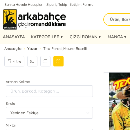
Banka Havale Hesapları
Sipariş Takip
İletişim Formu
ANASAYFA
KATEGORİLER▼
ÇİZGİ ROMAN▼
MANGA▼
Anasayfa
Yazar
Tito Faraci;Mauro Boselli
Filtre
Aranan Kelime
Sırala
Miktar