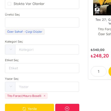
Stokta Var Olanlar
Üretici Seç
Tex 27; G
W
Tito Far
Özer Sahaf - Çizgi Düşler
Özer Sah
Ma
T
Kategori Seç
₺
340,00
248,20
₺
Etiket Seç
Yazar Seç
Tito Faraci;Mauro Boselli
Yenile