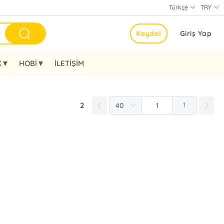
Türkçe
TRY
Kaydol
Giriş Yap
K▼
HOBİ▼
İLETİŞİM
2
1