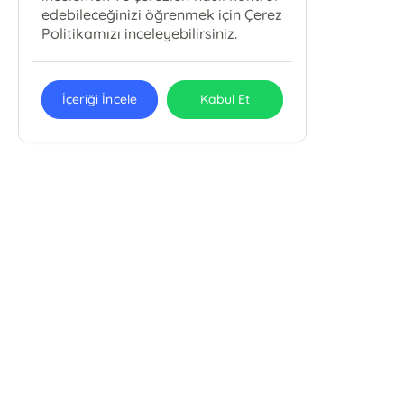
edebileceğinizi öğrenmek için Çerez
Politikamızı inceleyebilirsiniz.
İçeriği İncele
Kabul Et
Arkabahçe Yayıncılık ve Reklamcılık
Ltd. Şti.
Sinanpaşa Mah. Ortabahçe Cad. Büyük Beşiktaş Çarşısı