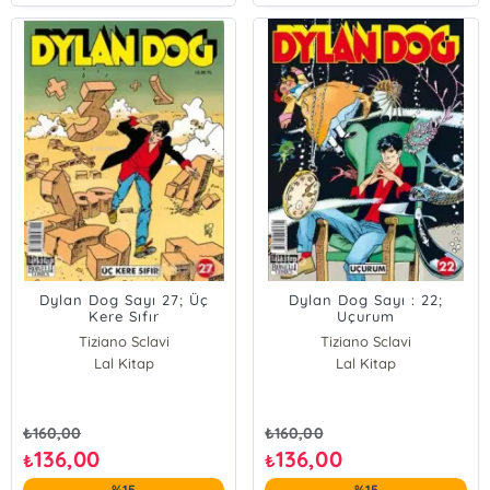
Dylan Dog Sayı 27; Üç
Dylan Dog Sayı : 22;
Kere Sıfır
Uçurum
Tiziano Sclavi
Tiziano Sclavi
Lal Kitap
Lal Kitap
₺
160,00
₺
160,00
136,00
136,00
₺
₺
%15
%15