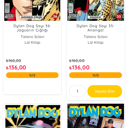
Dylan Dog Sayı 36:
Dylan Dog Sayı 35-
Jaguarın Çığlığı
Ananga!
Tiziano Sclavi
Tiziano Sclavi
Lal Kitap
Lal Kitap
₺
160,00
₺
160,00
136,00
136,00
₺
₺
%15
%15
Sepete Ekle