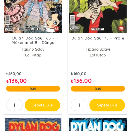
Dylan Dog Sayı: 65 -
Dylan Dog Sayı 78 - Proje
Mükemmel Bir Dünya
Tiziano Sclavi
Tiziano Sclavi
Lal Kitap
Lal Kitap
₺
160,00
₺
160,00
136,00
136,00
₺
₺
%15
%15
Sepete Ekle
Sepete Ekle