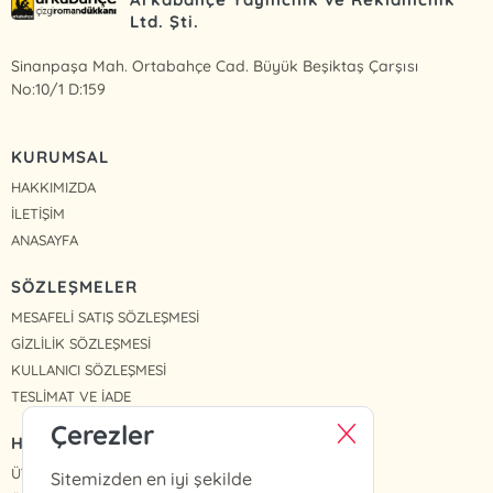
Ltd. Şti.
Sinanpaşa Mah. Ortabahçe Cad. Büyük Beşiktaş Çarşısı
No:10/1 D:159
KURUMSAL
HAKKIMIZDA
İLETİŞİM
ANASAYFA
SÖZLEŞMELER
MESAFELİ SATIŞ SÖZLEŞMESİ
GİZLİLİK SÖZLEŞMESİ
KULLANICI SÖZLEŞMESİ
TESLİMAT VE İADE
Çerezler
HIZLI ERİŞİM
ÜYE OL
Sitemizden en iyi şekilde