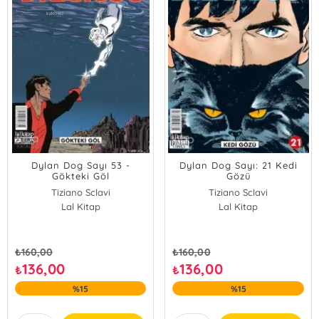
Dylan Dog Sayı 53 -
Dylan Dog Sayı: 21 Kedi
Gökteki Göl
Gözü
Tiziano Sclavi
Tiziano Sclavi
Lal Kitap
Lal Kitap
₺
160,00
₺
160,00
136,00
136,00
₺
₺
%15
%15