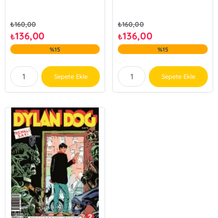
₺
160,00
₺
160,00
136,00
136,00
₺
₺
%15
%15
Sepete Ekle
Sepete Ekle