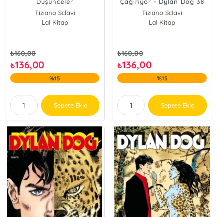
Düşünceler
Çağırıyor - Dylan Dog 38
Tiziano Sclavi
Tiziano Sclavi
Lal Kitap
Lal Kitap
₺
160,00
₺
160,00
136,00
136,00
₺
₺
%15
%15
Sepete Ekle
Sepete Ekle