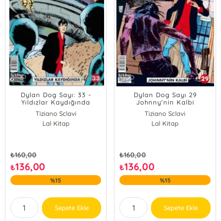
Dylan Dog Sayı: 33 -
Dylan Dog Sayı 29
Yıldızlar Kaydığında
Johnny'nin Kalbi
Tiziano Sclavi
Tiziano Sclavi
Lal Kitap
Lal Kitap
₺
160,00
₺
160,00
136,00
136,00
₺
₺
%15
%15
Sepete Ekle
Sepete Ekle