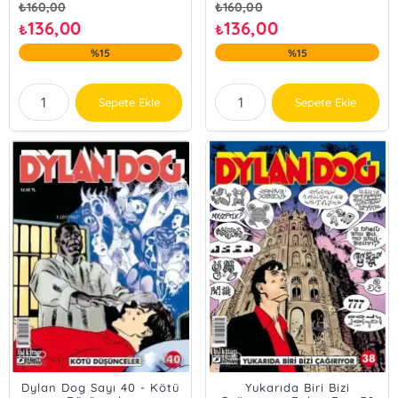
₺
160,00
₺
160,00
136,00
136,00
₺
₺
%15
%15
Sepete Ekle
Sepete Ekle
Dylan Dog Sayı 40 - Kötü
Yukarıda Biri Bizi