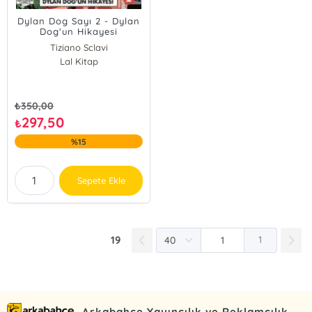
Dylan Dog Sayı 2 - Dylan
Dog'un Hikayesi
Tiziano Sclavi
Lal Kitap
₺
350,00
297,50
₺
%15
Sepete Ekle
19
1
Arkabahçe Yayıncılık ve Reklamcılık