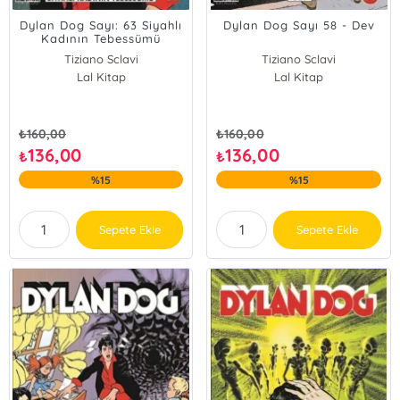
Dylan Dog Sayı: 63 Siyahlı
Dylan Dog Sayı 58 - Dev
Kadının Tebessümü
Tiziano Sclavi
Tiziano Sclavi
Lal Kitap
Lal Kitap
₺
160,00
₺
160,00
136,00
136,00
₺
₺
%15
%15
Sepete Ekle
Sepete Ekle