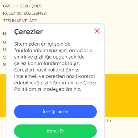
GİZLİLİK SÖZLEŞMESİ
KULLANICI SÖZLEŞMESİ
TESLİMAT VE İADE
Çerezler
HIZLI ERİŞİM
ÜYE OL
Sitemizden en iyi şekilde
ÜYE GİRİŞ
faydalanabilmeniz için, amaçlarla
sınırlı ve gizliliğe uygun şekilde
SİPARİŞLERİM
çerez konumlandırmaktayız.
SİPARİŞ TAKİP
Çerezleri nasıl kullandığımızı
incelemek ve çerezleri nasıl kontrol
edebileceğinizi öğrenmek için Çerez
info@arkabahce.com.tr
Politikamızı inceleyebilirsiniz.
(0212) 327 46 13
İçeriği İncele
© 2024 Arkabahçe. Her hakkı saklıdır.
ONSO
Tasarım & Uygulama
Kabul Et