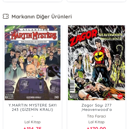
Markanın Diğer Ürünleri
Y.MARTIN MYSTERE SAYI
Zagor Sayı 277
243 (GİZEMİN KRALI)
;Heavenwood’a
Hoşgeldiniz
-
Tito Faraci
Lal Kitap
Lal Kitap
114,75
170,00