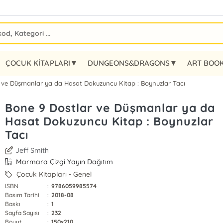
ÇOCUK KİTAPLARI▼
DUNGEONS&DRAGONS▼
ART BOO
 ve Düşmanlar ya da Hasat Dokuzuncu Kitap : Boynuzlar Tacı
Bone 9 Dostlar ve Düşmanlar ya da
Hasat Dokuzuncu Kitap : Boynuzlar
Tacı
Jeff Smith
Marmara Çizgi Yayın Dağıtım
Çocuk Kitapları - Genel
ISBN
:
9786059985574
Basım Tarihi
:
2018-08
Baskı
:
1
Sayfa Sayısı
:
232
Boyut
:
150x210