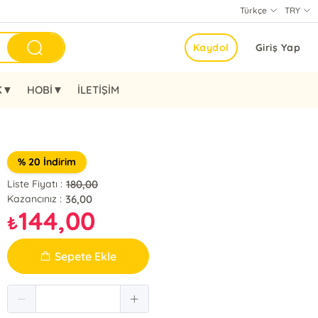
Türkçe
TRY
Kaydol
Giriş Yap
K▼
HOBİ▼
İLETİŞİM
% 20 İndirim
180,00
Liste Fiyatı :
36,00
Kazancınız :
144,00
₺
Sepete Ekle