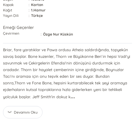
Kapak
:
Karton
Kağıt
:
1.Hamur
Yayın Dili
:
Türkçe
Emeği Geçenler
Çevirmen
:
Özge Nur Küskün
Briar, fare yaratıklar ve Pawa ordusu Atheia saldırdığında, topyekûn
savaş başlar. Bone kuzenler, Thorn ve Büyükanne Ben'in hepsi Vadi'yi
savunmak ve Çekirgelerin Efendisi'nin dönüşünü durdurmak için
oradadır. Thorn bir hayalet çemberinin içine girdiğinde, Boynuzlar
Tacı'nı araması için onu teşvik eden bir ses duyar. Bundan
sonra,Thorn ve Fone Bone, hepsini kurtarabilecek tek şeyi aramaya
ejderhaların kutsal topraklarına hızla giderlerken yeni bir tehlikeli
...
yolculuk başlar. Jeff Smith'in dokuz k
Devamını Oku