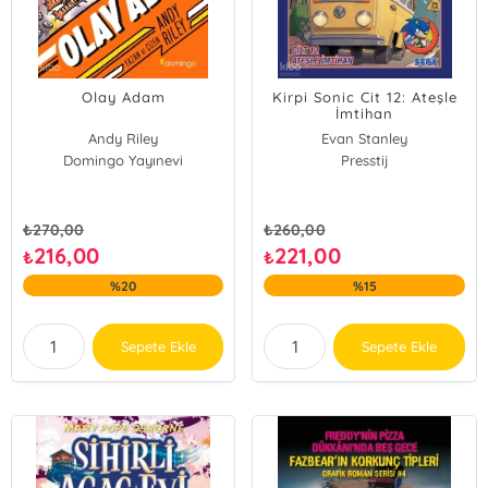
Olay Adam
Kirpi Sonic Cit 12: Ateşle
İmtihan
Andy Riley
Evan Stanley
Domingo Yayınevi
Presstij
₺
270,00
₺
260,00
216,00
221,00
₺
₺
%20
%15
Sepete Ekle
Sepete Ekle