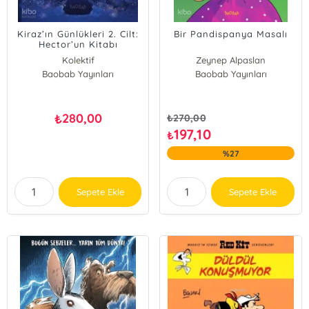
Kiraz’ın Günlükleri 2. Cilt:
Bir Pandispanya Masalı
Hector’un Kitabı
Kolektif
Zeynep Alpaslan
Baobab Yayınları
Baobab Yayınları
280,00
₺
₺
270,00
197,10
₺
%27
Sepete Ekle
Sepete Ekle