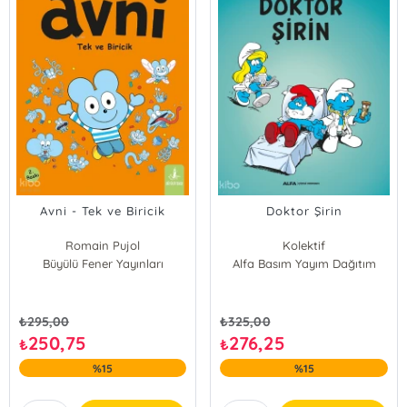
Avni - Tek ve Biricik
Doktor Şirin
Romain Pujol
Kolektif
Büyülü Fener Yayınları
Vincent Caut
Alfa Basım Yayım Dağıtım
₺
295,00
₺
325,00
250,75
276,25
₺
₺
%15
%15