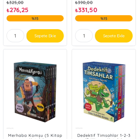
₺
325,00
₺
390,00
276,25
331,50
₺
₺
%15
%15
Sepete Ekle
Sepete Ekle
Merhaba Komşu (5 Kitap
Dedektif Timsahlar 1-2-3