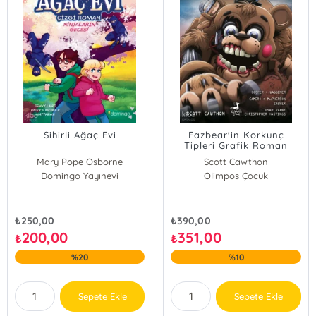
Sihirli Ağaç Evi
Fazbear'in Korkunç
Tipleri Grafik Roman
Serisi 4;Freddy'nin Pizza
Mary Pope Osborne
Scott Cawthon
Dükkanı'nda Beş Gece
Domingo Yayınevi
Olimpos Çocuk
₺
250,00
₺
390,00
200,00
351,00
₺
₺
%20
%10
Sepete Ekle
Sepete Ekle