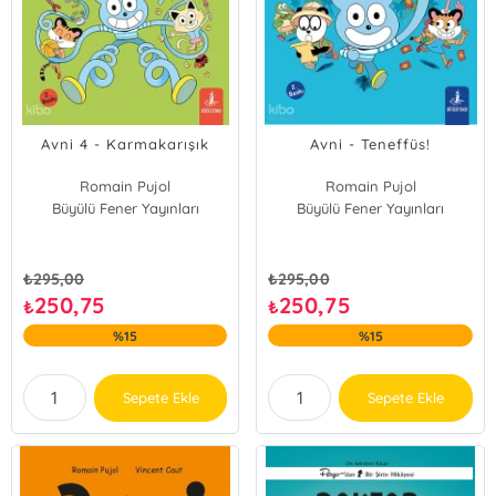
Avni 4 - Karmakarışık
Avni - Teneffüs!
Romain Pujol
Romain Pujol
Büyülü Fener Yayınları
Vincent Caut
Büyülü Fener Yayınları
Vincent Caut
₺
295,00
₺
295,00
250,75
250,75
₺
₺
%15
%15
Sepete Ekle
Sepete Ekle