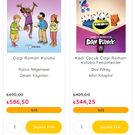
Çizgi Roman Kulübü
Kedi Çocuk Çizgi Roman
Kulübü Fenomenler
Raina Telgemeier
Dav Pilkey
Desen Yayınları
Scott McCloud
Altın Kitaplar
₺
690,00
₺
405,00
586,50
344,25
₺
₺
%15
%15
Sepete Ekle
Sepete Ekle