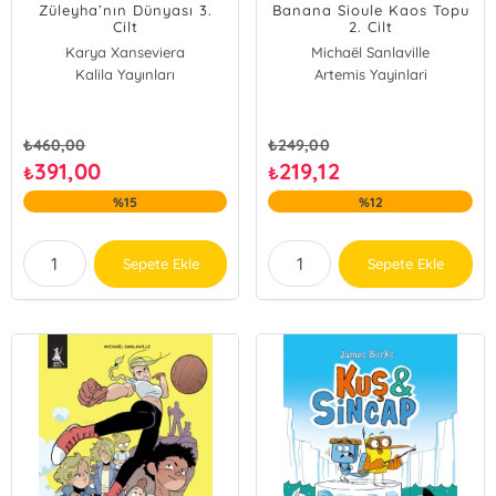
Züleyha’nın Dünyası 3.
Banana Sioule Kaos Topu
Cilt
2. Cilt
Karya Xanseviera
Michaël Sanlaville
Kalila Yayınları
Artemis Yayinlari
₺
460,00
₺
249,00
391,00
219,12
₺
₺
%15
%12
Sepete Ekle
Sepete Ekle