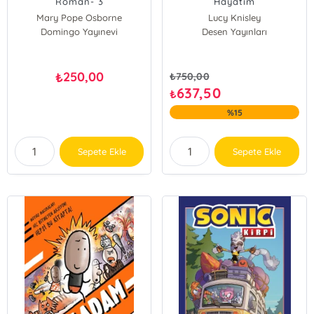
Roman- 3
Hayatım
Mary Pope Osborne
Lucy Knisley
Domingo Yayınevi
Desen Yayınları
250,00
₺
₺
750,00
637,50
₺
%15
Sepete Ekle
Sepete Ekle