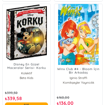
Disney En Güzel
Maceralar Serisi- Korku
Winx Club #4 - Bloom İçin
Bir Arkadaş
Kolektif
Beta Kids
Iginio Straffi
Komikşeyler Yayıncılık
₺
399,50
339,58
₺
160,00
₺
136,00
₺
%15