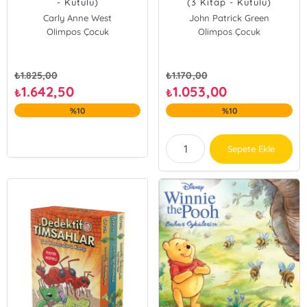
- Kutulu)
(3 Kitap - Kutulu)
Carly Anne West
John Patrick Green
Olimpos Çocuk
Olimpos Çocuk
₺
1.825,00
₺
1.170,00
1.642,50
1.053,00
₺
₺
%10
%10
Sepete Ekle