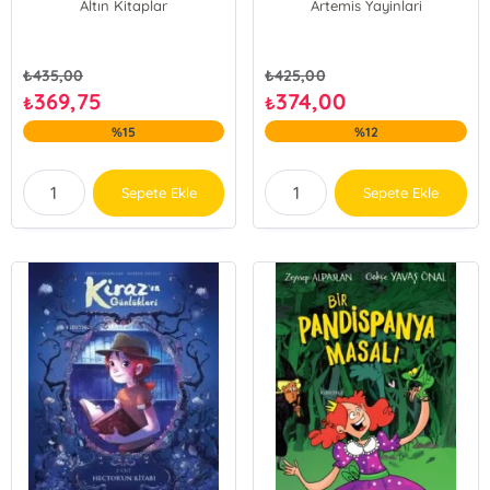
Altın Kitaplar
Artemis Yayinlari
₺
435,00
₺
425,00
369,75
374,00
₺
₺
%15
%12
Sepete Ekle
Sepete Ekle