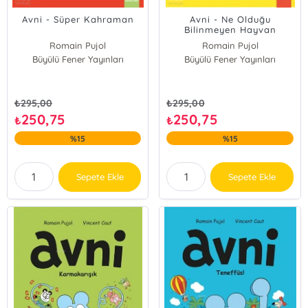
Avni - Süper Kahraman
Avni - Ne Olduğu
Bilinmeyen Hayvan
Romain Pujol
Romain Pujol
Büyülü Fener Yayınları
Vincent Caut
Büyülü Fener Yayınları
Vincent Caut
₺
295,00
₺
295,00
250,75
250,75
₺
₺
%15
%15
Sepete Ekle
Sepete Ekle