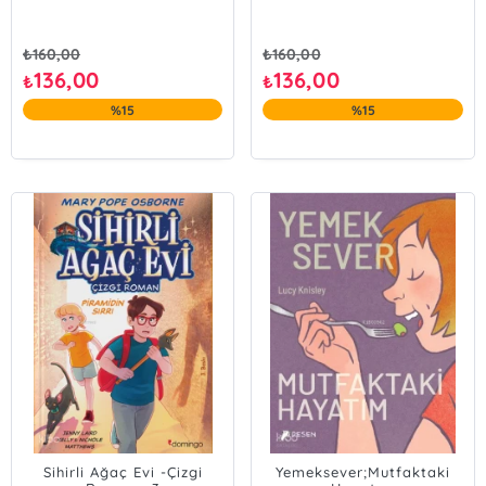
₺
160,00
₺
160,00
136,00
136,00
₺
₺
%15
%15
Sihirli Ağaç Evi -Çizgi
Yemeksever;Mutfaktaki