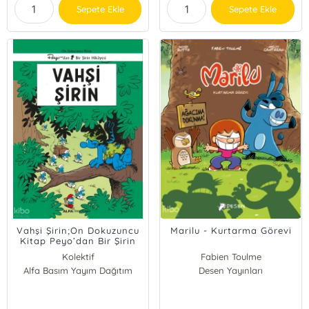
Sepete Ekle
Sepete Ekle
Vahşi Şirin;On Dokuzuncu
Marilu - Kurtarma Görevi
Kitap Peyo’dan Bir Şirin
Hikâyesi
Kolektif
Fabien Toulme
Alfa Basım Yayım Dağıtım
Desen Yayınları