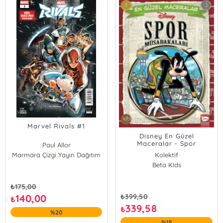
Marvel Rivals #1
Disney En Güzel
Maceralar - Spor
Paul Allor
Müsabakaları
Marmara Çizgi Yayın Dağıtım
Kolektif
Beta Kids
₺
175,00
140,00
₺
399,50
₺
339,58
₺
%20
%15