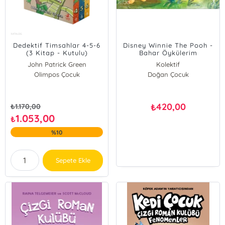
Dedektif Timsahlar 4-5-6
Disney Winnie The Pooh -
(3 Kitap - Kutulu)
Bahar Öykülerim
John Patrick Green
Kolektif
Olimpos Çocuk
Doğan Çocuk
420,00
₺
₺
1.170,00
1.053,00
₺
%10
Sepete Ekle