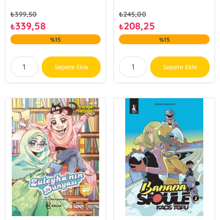
₺
399,50
₺
245,00
339,58
208,25
₺
₺
%15
%15
Sepete Ekle
Sepete Ekle