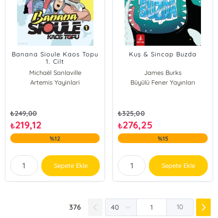
Banana Sioule Kaos Topu
Kuş & Sincap Buzda
1. Cilt
Michaël Sanlaville
James Burks
Artemis Yayinlari
Büyülü Fener Yayınları
₺
249,00
₺
325,00
219,12
276,25
₺
₺
%12
%15
Sepete Ekle
Sepete Ekle
376
10