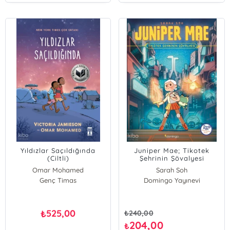
Yıldızlar Saçıldığında
Juniper Mae; Tikotek
(Ciltli)
Şehrinin Şövalyesi
Omar Mohamed
Sarah Soh
Victoria Jamieson
Genç Timas
Domingo Yayınevi
525,00
₺
₺
240,00
204,00
₺