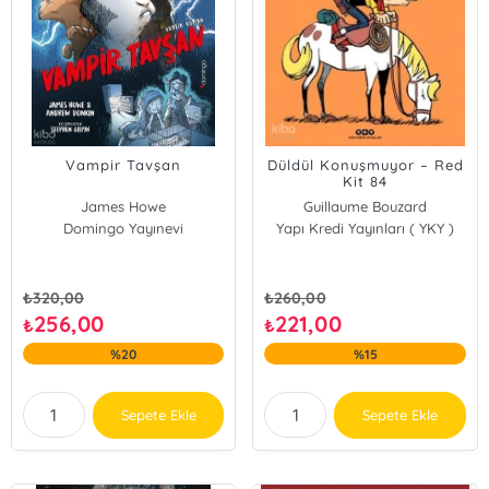
Vampir Tavşan
Düldül Konuşmuyor – Red
Kit 84
James Howe
Guillaume Bouzard
Domingo Yayınevi
Andrew Donkin
Yapı Kredi Yayınları ( YKY )
₺
320,00
₺
260,00
256,00
221,00
₺
₺
%20
%15
Sepete Ekle
Sepete Ekle