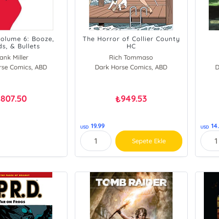
Volume 6: Booze,
The Horror of Collier County
s, & Bullets
HC
ank Miller
Rich Tommaso
rse Comics, ABD
Dark Horse Comics, ABD
D
807.50
949.53
₺
₺
19.99
14
USD
USD
Sepete Ekle