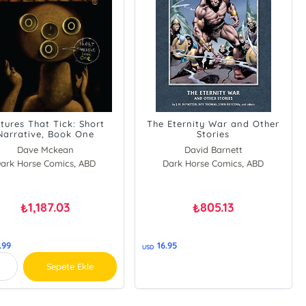
ctures That Tick: Short
The Eternity War and Other
Narrative, Book One
Stories
Dave Mckean
David Barnett
ark Horse Comics, ABD
Dark Horse Comics, ABD
1,187.03
805.13
₺
₺
.99
16.95
USD
Sepete Ekle