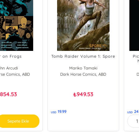
 on Frogs
Tomb Raider Volume 1: Spore
Pi
hn Arcudi
Mariko Tamaki
rse Comics, ABD
Dark Horse Comics, ABD
D
854.53
949.53
₺
₺
19.99
24
USD
USD
Sepete Ekle