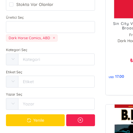
Stokta Var Olanlar
Üretici Seç
Sin City 
Broad
Fr
Dark Horse Comics, ABD
Dark Ho
Kategori Seç
Etiket Seç
17.00
USD
Yazar Seç
Yenile