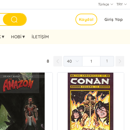
Türkçe
TRY
Kaydol
Giriş Yap
K▼
HOBİ▼
İLETİŞİM
8
1