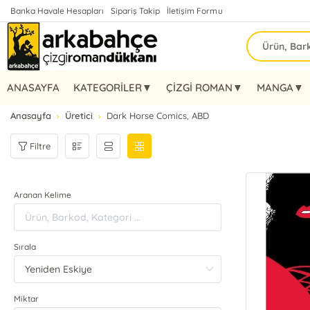
Banka Havale Hesapları
Sipariş Takip
İletişim Formu
ANASAYFA
KATEGORİLER▼
ÇİZGİ ROMAN▼
MANGA▼
Anasayfa
Üretici
Dark Horse Comics, ABD
Filtre
Aranan Kelime
Sırala
Miktar