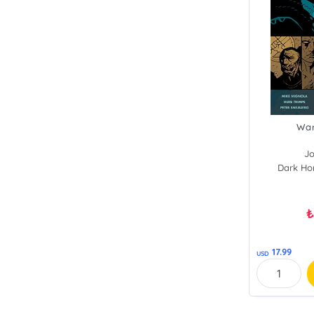
War
Jo
Dark Ho
17.99
USD