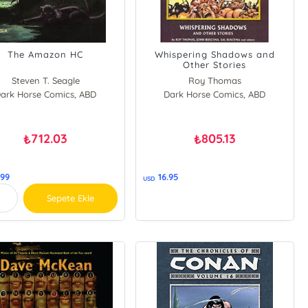
The Amazon HC
Whispering Shadows and
Other Stories
Steven T. Seagle
Roy Thomas
ark Horse Comics, ABD
Dark Horse Comics, ABD
712.03
805.13
₺
₺
.99
16.95
USD
Sepete Ekle