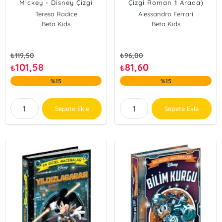
Mickey - Disney Çizgi
Çizgi Roman 1 Arada)
Klasikler
Teresa Radice
Alessandro Ferrari
Beta Kids
Beta Kids
₺
119,50
₺
96,00
101,58
81,60
₺
₺
%15
%15
Sepete Ekle
Sepete Ekle