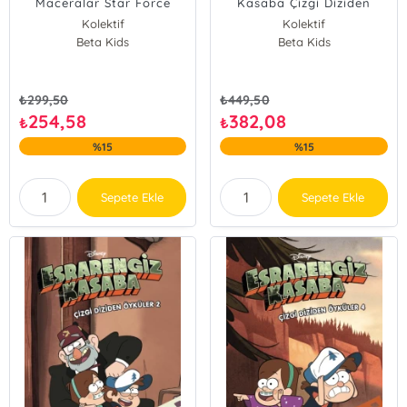
Maceralar Star Force
Kasaba Çizgi Diziden
Asiler Akademisi
Öyküler 3 (Ciltli)
Kolektif
Kolektif
Beta Kids
Beta Kids
₺
299,50
₺
449,50
254,58
382,08
₺
₺
%15
%15
Sepete Ekle
Sepete Ekle