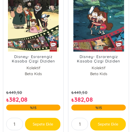
Disney- Esrarengiz
Disney- Esrarengiz
Kasaba Çizgi Diziden
Kasaba Çizgi Diziden
Öyküler 5 (Ciltli)
Öyküler 7 (Ciltli)
Kolektif
Kolektif
Beta Kids
Beta Kids
₺
449,50
₺
449,50
382,08
382,08
₺
₺
%15
%15
Sepete Ekle
Sepete Ekle