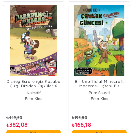
Disney Esrarengiz Kasaba
Bir Unofficial Minecraft
Çizgi Diziden Öyküler 6
Macerası- 1;Yeni Bir
(Ciltli)
Savaşçı
Kolektif
Prite Sourcil
Beta Kids
Beta Kids
₺
449,50
₺
195,50
382,08
166,18
₺
₺
%15
%15