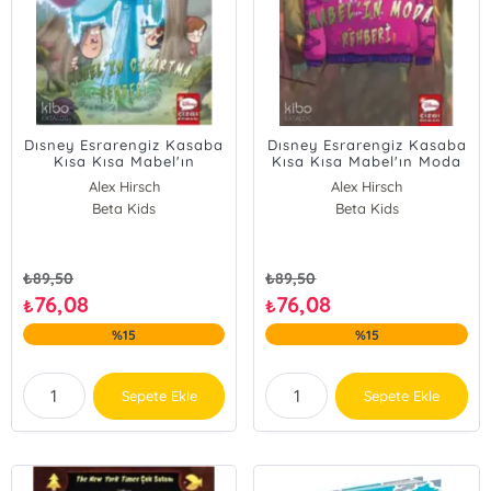
Dısney Esrarengiz Kasaba
Dısney Esrarengiz Kasaba
Kısa Kısa Mabel'ın
Kısa Kısa Mabel'ın Moda
Çıkartma Rehberi
Rehberi
Alex Hirsch
Alex Hirsch
Beta Kids
Beta Kids
₺
89,50
₺
89,50
76,08
76,08
₺
₺
%15
%15
Sepete Ekle
Sepete Ekle