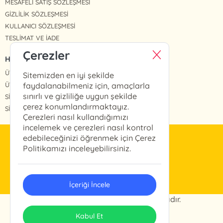
MESAFELİ SATIŞ SÖZLEŞMESİ
GİZLİLİK SÖZLEŞMESİ
KULLANICI SÖZLEŞMESİ
TESLİMAT VE İADE
Çerezler
HIZLI ERİŞİM
ÜYE OL
Sitemizden en iyi şekilde
ÜYE GİRİŞ
faydalanabilmeniz için, amaçlarla
sınırlı ve gizliliğe uygun şekilde
SİPARİŞLERİM
çerez konumlandırmaktayız.
SİPARİŞ TAKİP
Çerezleri nasıl kullandığımızı
incelemek ve çerezleri nasıl kontrol
edebileceğinizi öğrenmek için Çerez
info@arkabahce.com.tr
Politikamızı inceleyebilirsiniz.
(0212) 327 46 13
İçeriği İncele
© 2024 Arkabahçe. Her hakkı saklıdır.
ONSO
Tasarım & Uygulama
Kabul Et