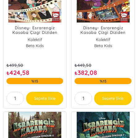
Disney- Esrarengiz
Disney- Esrarengiz
Kasaba Çizgi Diziden
Kasaba Çizgi Diziden
Öyküler 2 (Ciltli)
Öyküler 4 (Ciltli)
Kolektif
Kolektif
Beta Kids
Beta Kids
₺
499,50
₺
449,50
424,58
382,08
₺
₺
%15
%15
Sepete Ekle
Sepete Ekle