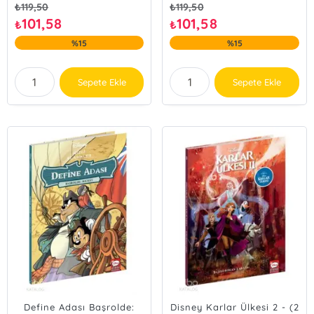
₺
119,50
₺
119,50
101,58
101,58
₺
₺
%15
%15
Sepete Ekle
Sepete Ekle
Define Adası Başrolde:
Disney Karlar Ülkesi 2 - (2