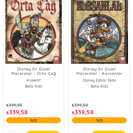
Disney En Güzel
Disney En Güzel
Maceralar - Orta Çağ
Maceralar - Korsanlar
Kolektif
Disney Editör Ekibi
Beta Kids
Beta Kids
₺
399,50
₺
399,50
339,58
339,58
₺
₺
%15
%15