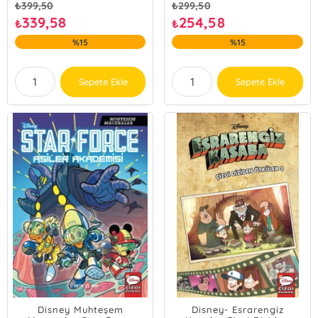
₺
399,50
₺
299,50
339,58
254,58
₺
₺
%15
%15
Sepete Ekle
Sepete Ekle
Disney Muhteşem
Disney- Esrarengiz