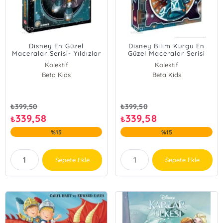
Disney En Güzel
Disney Bilim Kurgu En
Maceralar Serisi- Yıldızlar
Güzel Maceralar Serisi
Arası
Kolektif
Kolektif
Beta Kids
Beta Kids
₺
399,50
₺
399,50
339,58
339,58
₺
₺
%15
%15
Sepete Ekle
Sepete Ekle