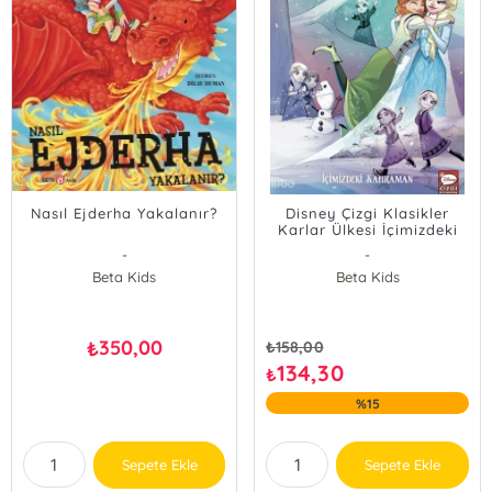
Nasıl Ejderha Yakalanır?
Disney Çizgi Klasikler
Karlar Ülkesi İçimizdeki
Kahraman
-
-
Beta Kids
Beta Kids
350,00
₺
₺
158,00
134,30
₺
%15
Sepete Ekle
Sepete Ekle