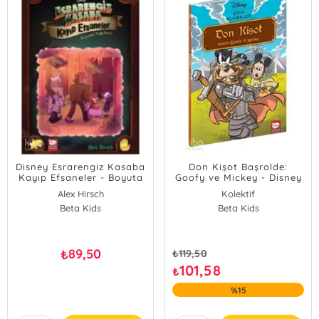
Disney Esrarengiz Kasaba
Don Kişot Başrolde:
Kayıp Efsaneler - Boyuta
Goofy ve Mickey - Disney
Takılma!
Çizgi Klasikler
Alex Hirsch
Kolektif
Beta Kids
Beta Kids
89,50
₺
₺
119,50
101,58
₺
%15