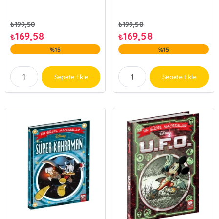
₺
199,50
₺
199,50
169,58
169,58
₺
₺
%15
%15
Sepete Ekle
Sepete Ekle