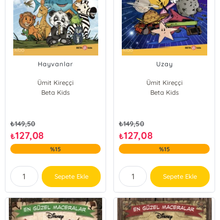
Hayvanlar
Uzay
Ümit Kireççi
Ümit Kireççi
Beta Kids
Beta Kids
₺
149,50
₺
149,50
127,08
127,08
₺
₺
%15
%15
Sepete Ekle
Sepete Ekle