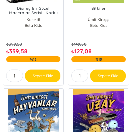
Disney En Güzel
Bitkiler
Maceralar Serisi- Korku
Kolektif
Ümit Kireççi
Beta Kids
Beta Kids
₺
399,50
₺
149,50
339,58
127,08
₺
₺
%15
%15
Sepete Ekle
Sepete Ekle