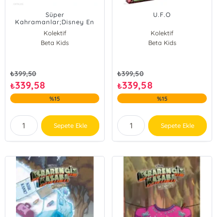
Süper
U.F.O
Kahramanlar;Disney En
Güzel Maceralar
Kolektif
Kolektif
Beta Kids
Beta Kids
₺
399,50
₺
399,50
339,58
339,58
₺
₺
%15
%15
Sepete Ekle
Sepete Ekle