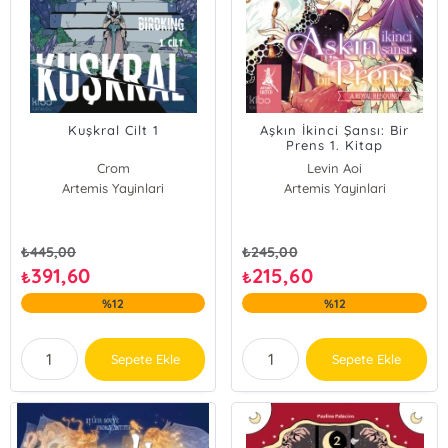
Kuşkral Cilt 1
Aşkın İkinci Şansı: Bir
Prens 1. Kitap
Crom
Levin Aoi
Daniel Freedman
Artemis Yayinlari
Artemis Yayinlari
₺
445,00
₺
245,00
391,60
215,60
₺
₺
%12
%12
Sepete Ekle
Sepete Ekle