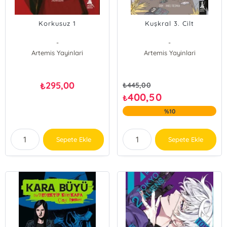
Korkusuz 1
Kuşkral 3. Cilt
-
-
Artemis Yayinlari
Artemis Yayinlari
295,00
₺
₺
445,00
400,50
₺
%10
Sepete Ekle
Sepete Ekle