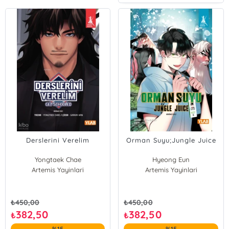
Derslerini Verelim
Orman Suyu;Jungle Juice
Yongtaek Chae
Hyeong Eun
Artemis Yayinlari
Artemis Yayinlari
₺
450,00
₺
450,00
382,50
382,50
₺
₺
%15
%15