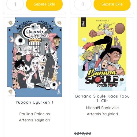
Sepete Ekle
Sepete Ekle
Banana Sioule Kaos Topu
1. Cilt
Yubooh Uyurken 1
Michaël Sanlaville
Paulina Palacios
Artemis Yayinlari
Artemis Yayinlari
₺
249,00