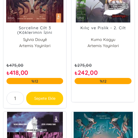
Sorceline Cilt 3
Kılıç ve Pislik - 2. Cilt
(Köklerimin İzini
Sürüyorum) - Cilt 4 (Rüya
Sylvia Douyê
Kumo Kagyu
ve Kâbus)
Artemis Yayinlari
Artemis Yayinlari
₺
475,00
₺
275,00
418,00
242,00
₺
₺
%12
%12
Sepete Ekle