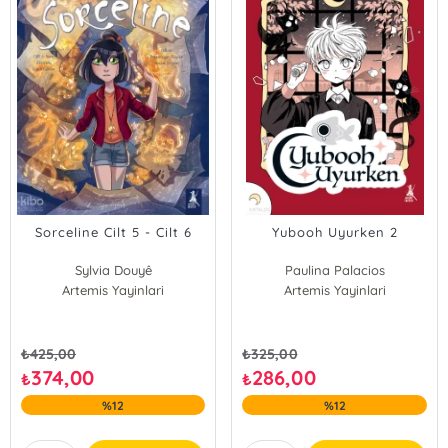
Sorceline Cilt 5 - Cilt 6
Yubooh Uyurken 2
Sylvia Douyê
Paulina Palacios
Artemis Yayinlari
Artemis Yayinlari
₺
425,00
₺
325,00
374,00
286,00
₺
₺
%12
%12