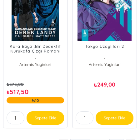
Kara Büyü ;Bir Dedektif
Tokyo Uzaylıları 2
Kurukafa Çizgi Romanı
-
-
Artemis Yayinlari
Artemis Yayinlari
249,00
₺
₺
575,00
517,50
₺
%10
Sepete Ekle
Sepete Ekle