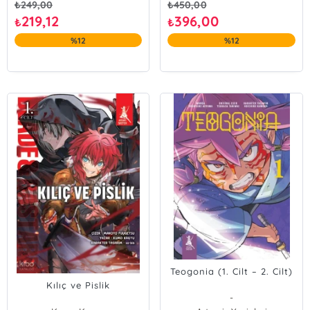
₺
249,00
₺
450,00
219,12
396,00
₺
₺
%12
%12
Teogonia (1. Cilt – 2. Cilt)
Kılıç ve Pislik
-