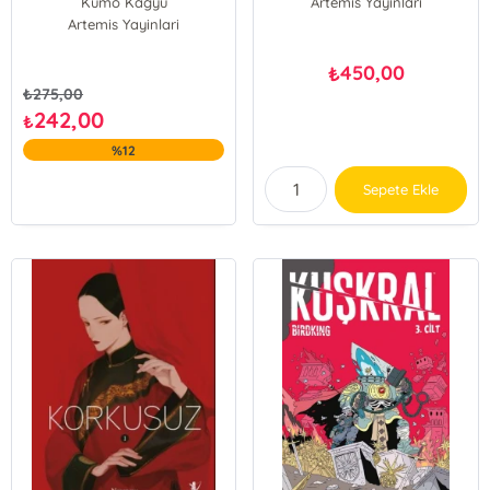
Kumo Kagyu
Artemis Yayinlari
Artemis Yayinlari
450,00
₺
₺
275,00
242,00
₺
%12
Sepete Ekle