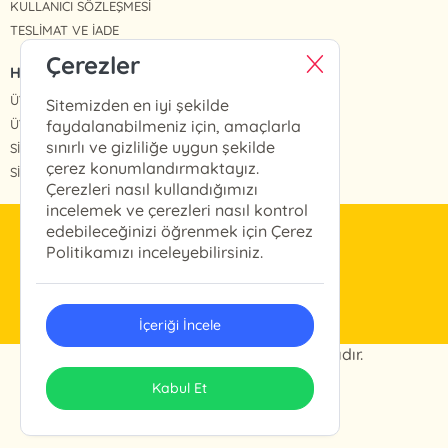
KULLANICI SÖZLEŞMESİ
TESLİMAT VE İADE
Çerezler
HIZLI ERİŞİM
ÜYE OL
Sitemizden en iyi şekilde
ÜYE GİRİŞ
faydalanabilmeniz için, amaçlarla
sınırlı ve gizliliğe uygun şekilde
SİPARİŞLERİM
çerez konumlandırmaktayız.
SİPARİŞ TAKİP
Çerezleri nasıl kullandığımızı
incelemek ve çerezleri nasıl kontrol
edebileceğinizi öğrenmek için Çerez
info@arkabahce.com.tr
Politikamızı inceleyebilirsiniz.
(0212) 327 46 13
İçeriği İncele
© 2024 Arkabahçe. Her hakkı saklıdır.
ONSO
Tasarım & Uygulama
Kabul Et