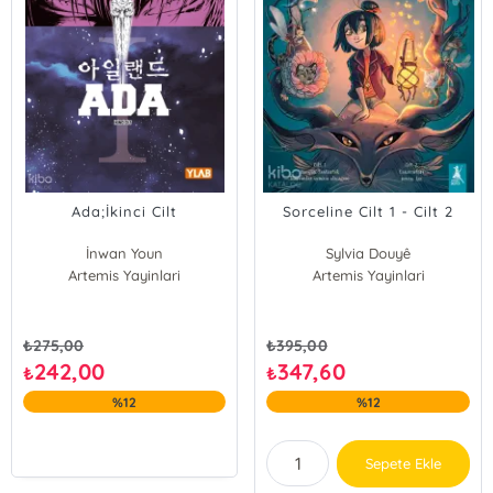
Ada;İkinci Cilt
Sorceline Cilt 1 - Cilt 2
İnwan Youn
Sylvia Douyê
Artemis Yayinlari
Artemis Yayinlari
₺
275,00
₺
395,00
242,00
347,60
₺
₺
%12
%12
Sepete Ekle