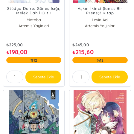
Stüdyo Daire: Güneş Işığı,
Aşkın İkinci Şansı: Bir
Melek Dahil Cilt 1
Prens;2.Kitap
Matoba
Levin Aoi
Artemis Yayinlari
Artemis Yayinlari
Micoto Sakurai
₺
225,00
₺
245,00
198,00
215,60
₺
₺
%12
%12
Sepete Ekle
Sepete Ekle