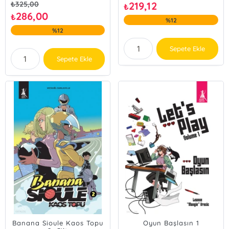
₺
325,00
219,12
₺
286,00
₺
%12
%12
Sepete Ekle
Sepete Ekle
Banana Sioule Kaos Topu
Oyun Başlasın 1