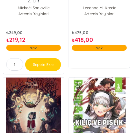
2. Cilt
Michaël Sanlaville
Leeanne M. Krecic
Artemis Yayinlari
Artemis Yayinlari
₺
249,00
₺
475,00
219,12
418,00
₺
₺
%12
%12
Sepete Ekle