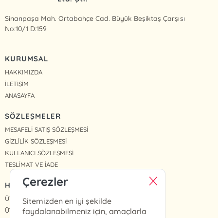
Sinanpaşa Mah. Ortabahçe Cad. Büyük Beşiktaş Çarşısı
No:10/1 D:159
KURUMSAL
HAKKIMIZDA
İLETİŞİM
ANASAYFA
SÖZLEŞMELER
MESAFELİ SATIŞ SÖZLEŞMESİ
GİZLİLİK SÖZLEŞMESİ
KULLANICI SÖZLEŞMESİ
TESLİMAT VE İADE
Çerezler
HIZLI ERİŞİM
ÜYE OL
Sitemizden en iyi şekilde
ÜYE GİRİŞ
faydalanabilmeniz için, amaçlarla