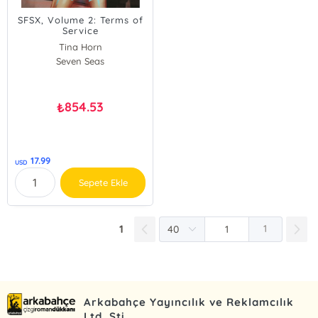
SFSX, Volume 2: Terms of
Service
Tina Horn
Seven Seas
854.53
₺
17.99
USD
Sepete Ekle
1
1
Arkabahçe Yayıncılık ve Reklamcılık
Ltd. Şti.