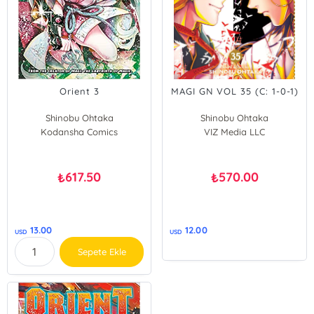
Orient 3
MAGI GN VOL 35 (C: 1-0-1)
Shinobu Ohtaka
Shinobu Ohtaka
Kodansha Comics
VIZ Media LLC
617.50
570.00
₺
₺
13.00
12.00
USD
USD
Sepete Ekle