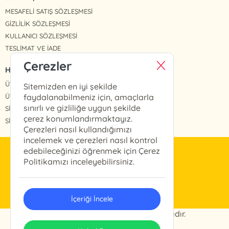
MESAFELİ SATIŞ SÖZLEŞMESİ
GİZLİLİK SÖZLEŞMESİ
KULLANICI SÖZLEŞMESİ
TESLİMAT VE İADE
Çerezler
HIZLI ERİŞİM
ÜYE OL
Sitemizden en iyi şekilde
ÜYE GİRİŞ
faydalanabilmeniz için, amaçlarla
sınırlı ve gizliliğe uygun şekilde
SİPARİŞLERİM
çerez konumlandırmaktayız.
SİPARİŞ TAKİP
Çerezleri nasıl kullandığımızı
incelemek ve çerezleri nasıl kontrol
edebileceğinizi öğrenmek için Çerez
info@arkabahce.com.tr
Politikamızı inceleyebilirsiniz.
(0212) 327 46 13
İçeriği İncele
© 2024 Arkabahçe. Her hakkı saklıdır.