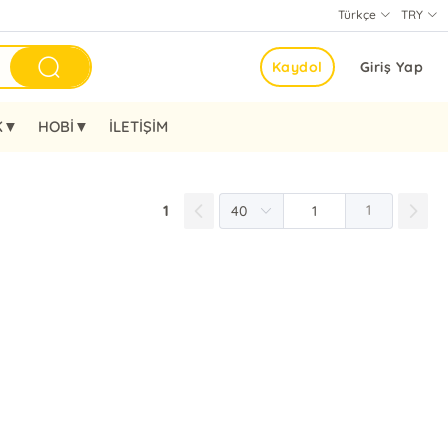
Türkçe
TRY
Kaydol
Giriş Yap
K▼
HOBİ▼
İLETİŞİM
1
1