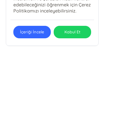
edebileceğinizi öğrenmek için Çerez
Politikamızı inceleyebilirsiniz.
İçeriği İncele
Kabul Et
Arkabahçe Yayıncılık ve Reklamcılık
Ltd. Şti.
Sinanpaşa Mah. Ortabahçe Cad. Büyük Beşiktaş Çarşısı