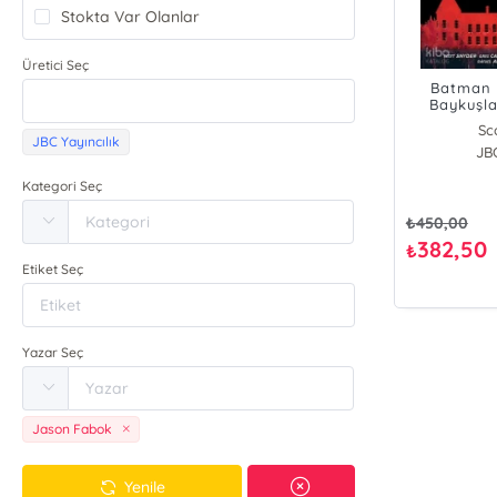
Stokta Var Olanlar
Üretici Seç
Batman Y
Baykuşla
Sc
JBC Yayıncılık
Jona
JBC
Jame
Kategori Seç
Ja
₺
450,00
382,50
₺
Etiket Seç
Yazar Seç
Jason Fabok
Yenile