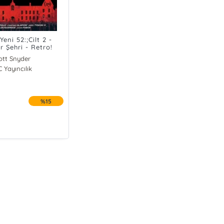
eni 52:;Cilt 2 -
r Şehri - Retro!
ott Snyder
than Glapion
 Yayıncılık
s Tynion IV
son Fabok
%15