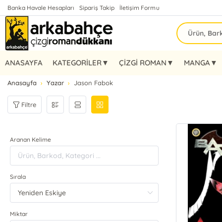
Banka Havale Hesapları
Sipariş Takip
İletişim Formu
ANASAYFA
KATEGORİLER▼
ÇİZGİ ROMAN▼
MANGA▼
Anasayfa
Yazar
Jason Fabok
Filtre
Aranan Kelime
Sırala
Miktar