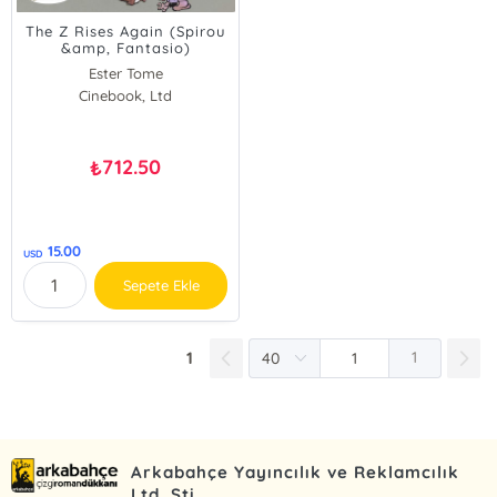
The Z Rises Again (Spirou
&amp, Fantasio)
Ester Tome
Cinebook, Ltd
712.50
₺
15.00
USD
Sepete Ekle
1
1
Arkabahçe Yayıncılık ve Reklamcılık
Ltd. Şti.