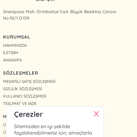
Sinanpaşa Mah. Ortabahçe Cad. Büyük Beşiktaş Çarşısı
No:10/1 D:159
KURUMSAL
HAKKIMIZDA
İLETİŞİM
ANASAYFA
SÖZLEŞMELER
MESAFELİ SATIŞ SÖZLEŞMESİ
GİZLİLİK SÖZLEŞMESİ
KULLANICI SÖZLEŞMESİ
TESLİMAT VE İADE
Çerezler
HIZLI ERİŞİM
ÜYE OL
Sitemizden en iyi şekilde
ÜYE GİRİŞ
faydalanabilmeniz için, amaçlarla