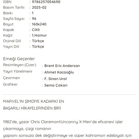
ISBN
:
9786257054690
Basım Tarihi
:
2025-02
Baskı
:
1
Sayfa Sayısı
:
96
Boyut
:
160x240
Kapak
:
Ciltli
Kağıt
:
1.Hamur
Orjinal Dili
:
Türkçe
Yayın Dili
:
Türkçe
Emeği Geçenler
Resimleyen (Çizer)
:
Brent Eric Anderson
Yayın Yönetmeni
:
Ahmet Kocaoğlu
Çevirmen
:
F. Sinan Ural
Grafiker
:
Sema Çakan
MARVEL’IN ŞİMDİYE KADARKİ EN
BAŞARILI HİKAYELERİNDEN BİRİ
1982’de, yazar Chris ClaremontUncanny X-Men’de efsanevi işler
çıkarmaya, çizgi romanın
yapısını sonsuza dek değiştirmeye ve süper kahraman edebiyatı için