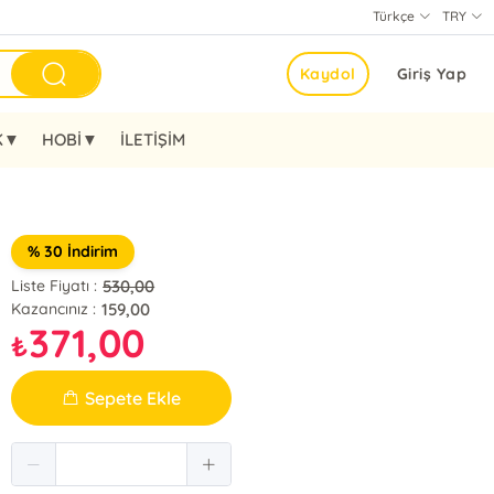
Türkçe
TRY
Kaydol
Giriş Yap
K▼
HOBİ▼
İLETİŞİM
% 30 İndirim
530,00
Liste Fiyatı :
159,00
Kazancınız :
371,00
₺
Sepete Ekle