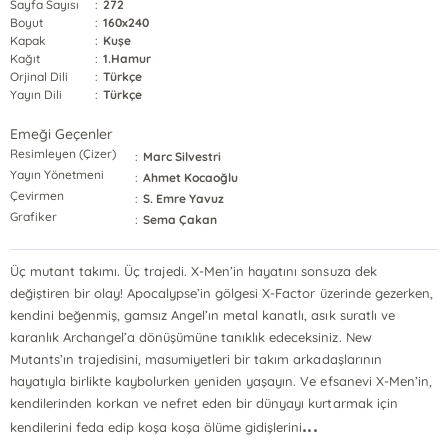
Sayfa Sayısı
:
272
Boyut
:
160x240
Kapak
:
Kuşe
Kağıt
:
1.Hamur
Orjinal Dili
:
Türkçe
Yayın Dili
:
Türkçe
Emeği Geçenler
Resimleyen (Çizer)
:
Marc Silvestri
Yayın Yönetmeni
:
Ahmet Kocaoğlu
Çevirmen
:
S. Emre Yavuz
Grafiker
:
Sema Çakan
Üç mutant takımı. Üç trajedi. X-Men’in hayatını sonsuza dek
değiştiren bir olay! Apocalypse’in gölgesi X-Factor üzerinde gezerken,
kendini beğenmiş, gamsız Angel’ın metal kanatlı, asık suratlı ve
karanlık Archangel’a dönüşümüne tanıklık edeceksiniz. New
Mutants’ın trajedisini, masumiyetleri bir takım arkadaşlarının
hayatıyla birlikte kaybolurken yeniden yaşayın. Ve efsanevi X-Men’in,
kendilerinden korkan ve nefret eden bir dünyayı kurtarmak için
...
kendilerini feda edip koşa koşa ölüme gidişlerini