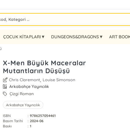
ÇOCUK KİTAPLARI▼
DUNGEONS&DRAGONS▼
ART BOO
ü
X-Men Büyük Maceralar
Mutantların Düşüşü
,
Chris Claremont
Louise Simonson
Arkabahçe Yayıncılık
Çizgi Roman
Arkabahçe Yayıncılık
ISBN
:
9786257054461
Basım Tarihi
:
2024-06
Baskı
:
1