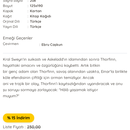
Sayfa Sayısı
:
208
Boyut
:
125x190
Kapak
:
Karton
Kağıt
:
Kitap Kağıdı
Orjinal Dili
:
Türkçe
Yayın Dili
:
Türkçe
Emeği Geçenler
Çevirmen
:
Ebru Coşkun
Kral Sweyn'in suikastı ve Askeladd'ın idamından sonra Thorfinn,
hayattaki amacını ve özgürlüğünü kaybetti. Artık bitkin
bir genç adam olan Thorfinn, savaş alanından uzakta, Einar'la birlikte
köle efendisinin çiftliği için orman temizliyor. Ancak
ani ve trajik bir olay, Thorfinn'i kayıtsızlığından uyandıracak ve onu
şu soruyu sormaya zorlayacak: "Hâlâ yaşamak istiyor
muyum?"
% 15 İndirim
230,00
Liste Fiyatı :