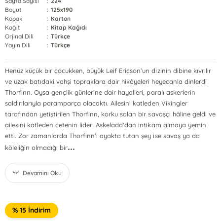
Sayfa Sayısı
:
224
Boyut
:
125x190
Kapak
:
Karton
Kağıt
:
Kitap Kağıdı
Orjinal Dili
:
Türkçe
Yayın Dili
:
Türkçe
Henüz küçük bir çocukken, büyük Leif Ericson’un dizinin dibine kıvrılır
ve uzak batıdaki vahşi topraklara dair hikâyeleri heyecanla dinlerdi
Thorfinn. Oysa gençlik günlerine dair hayalleri, paralı askerlerin
saldırılarıyla paramparça olacaktı. Ailesini katleden Vikingler
tarafından yetiştirilen Thorfinn, korku salan bir savaşçı hâline geldi ve
ailesini katleden çetenin lideri Askeladd’dan intikam almaya yemin
etti. Zor zamanlarda Thorfinn’i ayakta tutan şey ise savaş ya da
...
köleliğin olmadığı bir
Devamını Oku
% 15 İndirim