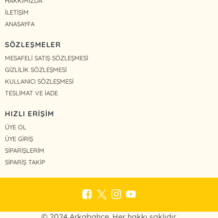
HAKKIMIZDA
İLETİŞİM
ANASAYFA
SÖZLEŞMELER
MESAFELİ SATIŞ SÖZLEŞMESİ
GİZLİLİK SÖZLEŞMESİ
KULLANICI SÖZLEŞMESİ
TESLİMAT VE İADE
HIZLI ERİŞİM
ÜYE OL
ÜYE GİRİŞ
SİPARİŞLERİM
SİPARİŞ TAKİP
© 2024 Arkabahçe. Her hakkı saklıdır.