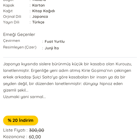
Kapak
:
Karton
Kağıt
:
Kitap Kağıdı
Orjinal Dili
:
Japonca
Yayın Dili
:
Türkçe
Emeği Geçenler
Çevirmen
:
Fuat Yurtlu
Resimleyen (Çizer)
:
Junji İto
Japonya kıyısında sislere bürünmüş küçük bir kasaba olan Kurouzu,
lanetlenmiştir. Ergenliğe yeni adım atmış Kirie Goşima'nın çekingen
erkek arkadaşı Şuiçi Saito'ya göre kasabaları bir insan ya da bir
şeyden değil, bir düzenden lanetlenmiştir: dünyayı hipnoz eden
gizemli şekil...
Uzumaki yani sarmal...
% 20 İndirim
300,00
Liste Fiyatı :
60,00
Kazancınız :