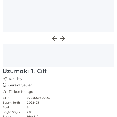
Uzumaki 1. Cilt
Junji İto
Gerekli Şeyler
Türkçe Manga
ISBN
:
9786059520133
Basım Tarihi
:
2022-03
Baskı
:
6
Sayfa Sayısı
:
208
Boyut
:
148x210