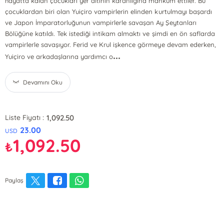
hayatta kalan çocukları yer altının karanlığına mahkûm ettiler. Bu
çocuklardan biri olan Yuiçiro vampirlerin elinden kurtulmayı başardı
ve Japon İmparatorluğunun vampirlerle savaşan Ay Şeytanları
Bölüğüne katıldı. Tek istediği intikam almaktı ve şimdi en ön saflarda
vampirlerle savaşıyor. Ferid ve Krul işkence görmeye devam ederken,
...
Yuiçiro ve arkadaşlarına yardımcı o
Devamını Oku
1,092.50
Liste Fiyatı :
23.00
USD
1,092.50
₺
Paylaş