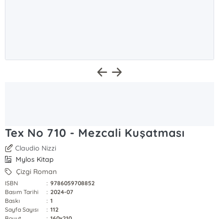
Tex No 710 - Mezcali Kuşatması
Claudio Nizzi
Mylos Kitap
Çizgi Roman
ISBN
:
9786059708852
Basım Tarihi
:
2024-07
Baskı
:
1
Sayfa Sayısı
:
112
Boyut
:
160x210