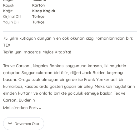
Kapak
:
Karton
Kağıt
:
Kitap Kağıdı
Orjinal Dili
:
Türkçe
Yayın Dili
:
Türkçe
75. yılını kutlayan dünyanın en çok okunan çizgi romanlarından biri:
TEX
Tex’in yeni macerası Mylos Kitap’ta!
Tex ve Carson , Nogales Bankası soygununa karışan, iki haydutla
çatışırlar. Soygunculardan biri ölür, diğeri Jack Bulder, kaçmayı
başarır. Oraya uzak olmayan bir yerde ise Frank Yunker adlı bir
kumarbaz, kasabalarda gösteri yapan bir aileyi Meksikalı haydutların
elinden kurtarır ve onlarla birlikte yolculuk etmeye başlar. Tex ve
Carson, Bulder’ın
...
izini sürerken Fort
Devamını Oku