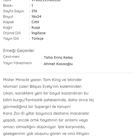
Baskı
:
1
Sayfa Sayısı
:
216
Boyut
:
16x24
Kapak
:
Ciltli
Kağıt
:
Kuşe
Orjinal Dili
:
İngilizce
Yayın Dili
:
Türkçe
Emeği Geçenler
Çevirmen
:
Taha Erinç Keleş
Yayın Yönetmeni
:
Ahmet Kocaoğlu
Mister Miracle yazarı Tom King ve Wonder
Woman çizeri Bilquis Evely’nin kaleminden
çıkan, karaktere yeni bir boyut kazandıran bu
bilim kurgu/fantastik şaheserinde, daha önce hiç
görmediğiniz bir Supergirl ile tanışın!
Kara Zor-El yıllar boyunca destansı maceralar
yaşadı, ancak artık hayatının bir anlamı veya
amacı olmadığını düşünüyor. İşte karşınızda,
gezegeninin yok oluşunu gören ve ona ihtiyacı