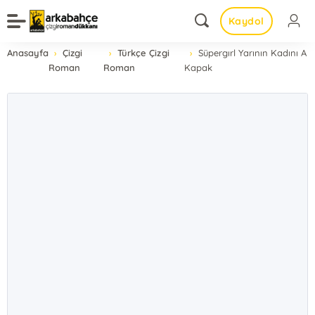
Kaydol
Anasayfa
Çizgi
Türkçe Çizgi
Süpergırl Yarının Kadını A
Roman
Roman
Kapak