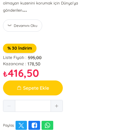
olmayan kuzenini korumak için Dünya’ya
...
gönderilen
Devamını Oku
% 30 İndirim
595,00
Liste Fiyatı :
178,50
Kazancınız :
416,50
₺
Sepete Ekle
Paylaş