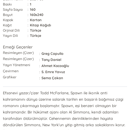
Baskı
:
1
Sayfa Sayısı
:
160
Boyut
:
160x240
Kapak
:
Karton
Kağıt
:
Kitap Kağıdı
Orjinal Dili
:
Türkçe
Yayın Dili
:
Türkçe
Emeği Geçenler
Resimleyen (Çizer)
:
Greg Capullo
Resimleyen (Çizer)
:
Tony Daniel
Yayın Yönetmeni
:
Ahmet Kocaoğlu
Çevirmen
:
S. Emre Yavuz
Grafiker
:
Sema Çakan
Efsanevi yazar/çizer Todd McFarlane, Spawn ile ikonik anti
kahramanını dünya üzerine salarak tarihin en başarılı bağımsız çizgi
romanını çıkarmaya başlamıştır. Spawn, eşi benzeri olmayan bir
kahramandır. Bir hükümet ajanı olan Al Simmons, kendi adamları
tarafından öldürülmüştür. Cehennemin derinliklerinden hayata
döndürülen Simmons, New York’un yitip gitmiş arka sokaklarını korur.