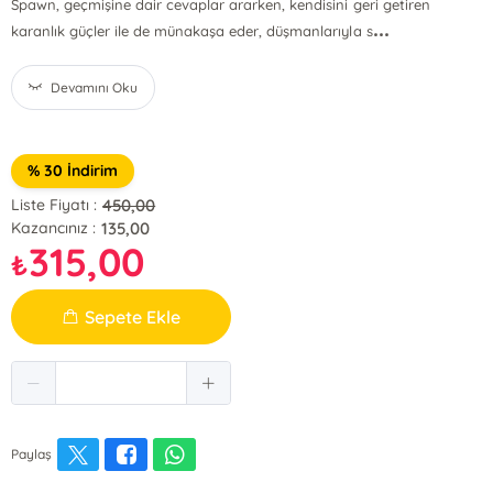
Spawn, geçmişine dair cevaplar ararken, kendisini geri getiren
...
karanlık güçler ile de münakaşa eder, düşmanlarıyla s
Devamını Oku
% 30 İndirim
450,00
Liste Fiyatı :
135,00
Kazancınız :
315,00
₺
Sepete Ekle
Paylaş