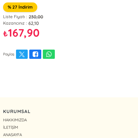
% 27 İndirim
230,00
Liste Fiyatı :
62,10
Kazancınız :
167,90
₺
Paylaş
KURUMSAL
HAKKIMIZDA
İLETİŞİM
ANASAYFA