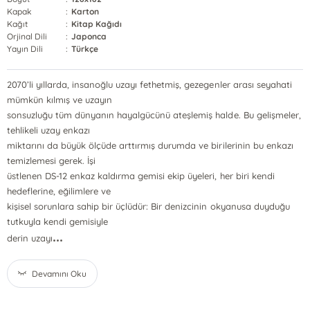
Kapak
:
Karton
Kağıt
:
Kitap Kağıdı
Orjinal Dili
:
Japonca
Yayın Dili
:
Türkçe
2070’li yıllarda, insanoğlu uzayı fethetmiş, gezegenler arası seyahati
mümkün kılmış ve uzayın
sonsuzluğu tüm dünyanın hayalgücünü ateşlemiş halde. Bu gelişmeler,
tehlikeli uzay enkazı
miktarını da büyük ölçüde arttırmış durumda ve birilerinin bu enkazı
temizlemesi gerek. İşi
üstlenen DS-12 enkaz kaldırma gemisi ekip üyeleri, her biri kendi
hedeflerine, eğilimlere ve
kişisel sorunlara sahip bir üçlüdür: Bir denizcinin okyanusa duyduğu
tutkuyla kendi gemisiyle
...
derin uzayı
Devamını Oku