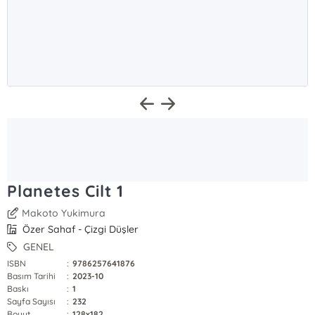
Planetes Cilt 1
Makoto Yukimura
Özer Sahaf - Çizgi Düşler
GENEL
ISBN
:
9786257641876
Basım Tarihi
:
2023-10
Baskı
:
1
Sayfa Sayısı
:
232
Boyut
:
128x182