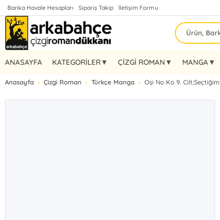
Banka Havale Hesapları
Sipariş Takip
İletişim Formu
ANASAYFA
KATEGORİLER▼
ÇİZGİ ROMAN▼
MANGA▼
Anasayfa
Çizgi Roman
Türkçe Manga
Oşi No Ko 9. Cilt;Seçtiğim 