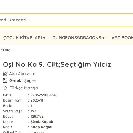
ÇOCUK KİTAPLARI▼
DUNGEONS&DRAGONS▼
ART BOO
Yıldız
Oşi No Ko 9. Cilt;Seçtiğim Yıldız
Aka Akasaka
Gerekli Şeyler
Türkçe Manga
ISBN
:
9786255606648
Basım Tarihi
:
2025-11
Baskı
:
1
Sayfa Sayısı
:
192
Boyut
:
128x182
Kapak
:
Şömiz Kapak
Kağıt
:
Kitap Kağıdı
Orjinal Dili
:
Japonca