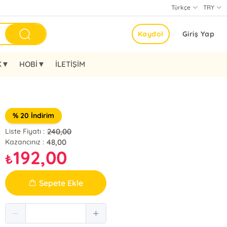
Türkçe
TRY
Kaydol
Giriş Yap
K▼
HOBİ▼
İLETİŞİM
% 20 İndirim
240,00
Liste Fiyatı :
48,00
Kazancınız :
192,00
₺
Sepete Ekle