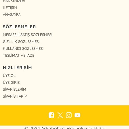
HAKKIMIZDA
İLETİŞİM
ANASAYFA
SÖZLEŞMELER
MESAFELİ SATIŞ SÖZLEŞMESİ
GİZLİLİK SÖZLEŞMESİ
KULLANICI SÖZLEŞMESİ
TESLİMAT VE İADE
HIZLI ERİŞİM
ÜYE OL
ÜYE GİRİŞ
SİPARİŞLERİM
SİPARİŞ TAKİP
© 2024 Arkabahçe. Her hakkı saklıdır.