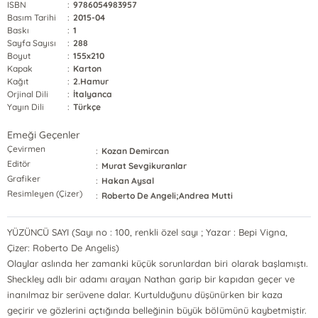
ISBN
:
9786054983957
Basım Tarihi
:
2015-04
Baskı
:
1
Sayfa Sayısı
:
288
Boyut
:
155x210
Kapak
:
Karton
Kağıt
:
2.Hamur
Orjinal Dili
:
İtalyanca
Yayın Dili
:
Türkçe
Emeği Geçenler
Çevirmen
:
Kozan Demircan
Editör
:
Murat Sevgikuranlar
Grafiker
:
Hakan Aysal
Resimleyen (Çizer)
:
Roberto De Angeli;Andrea Mutti
YÜZÜNCÜ SAYI (Sayı no : 100, renkli özel sayı ; Yazar : Bepi Vigna,
Çizer: Roberto De Angelis)
Olaylar aslında her zamanki küçük sorunlardan biri olarak başlamıştı.
Sheckley adlı bir adamı arayan Nathan garip bir kapıdan geçer ve
inanılmaz bir serüvene dalar. Kurtulduğunu düşünürken bir kaza
geçirir ve gözlerini açtığında belleğinin büyük bölümünü kaybetmiştir.