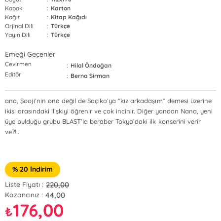
Kapak
:
Karton
Kağıt
:
Kitap Kağıdı
Orjinal Dili
:
Türkçe
Yayın Dili
:
Türkçe
Emeği Geçenler
Çevirmen
:
Hilal Öndoğan
Editör
:
Berna Sirman
ana, Şooji’nin ona değil de Saçiko’ya “kız arkadaşım” demesi üzerine
ikisi arasındaki ilişkiyi öğrenir ve çok incinir. Diğer yandan Nana, yeni
üye bulduğu grubu BLAST’la beraber Tokyo’daki ilk konserini verir
ve?!..
% 20 İndirim
220,00
Liste Fiyatı :
44,00
Kazancınız :
176,00
₺