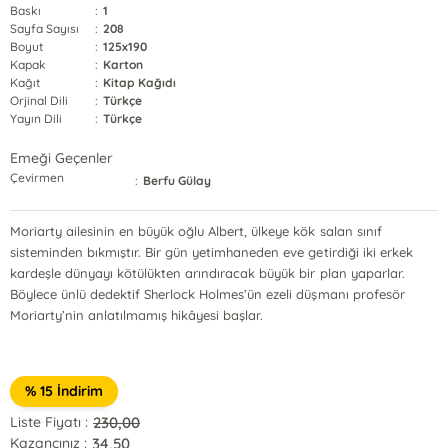
Baskı
:
1
Sayfa Sayısı
:
208
Boyut
:
125x190
Kapak
:
Karton
Kağıt
:
Kitap Kağıdı
Orjinal Dili
:
Türkçe
Yayın Dili
:
Türkçe
Emeği Geçenler
Çevirmen
:
Berfu Gülay
Moriarty ailesinin en büyük oğlu Albert, ülkeye kök salan sınıf
sisteminden bıkmıştır. Bir gün yetimhaneden eve getirdiği iki erkek
kardeşle dünyayı kötülükten arındıracak büyük bir plan yaparlar.
Böylece ünlü dedektif Sherlock Holmes’ün ezeli düşmanı profesör
Moriarty’nin anlatılmamış hikâyesi başlar.
% 15 İndirim
230,00
Liste Fiyatı :
34,50
Kazancınız :