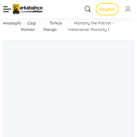
Kaydol
Anasayfa
Çizgi
Türkçe
Moriarty the Patriot -
Roman
Manga
Vatansever Moriarty 1