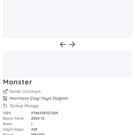
Monster
Naoki Urasawa
Marmara Çizgi Yayın Dağıtım
Türkçe Manga
ISBN
:
9786256327269
Basım Tarihi
:
2024-12
Baskı
:
1
Sayfa Sayısı
:
428
Boyut
:
148x210