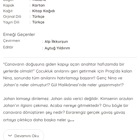
Kapak
:
Karton
Kağıt
:
Kitap Kağıdı
Orjinal Dili
:
Türkçe
Yayın Dili
:
Türkçe
Emeği Geçenler
Çevirmen
:
Alp İlkkurşun
Editör
:
Aytuğ Yıldırım
“Canavarın doğuşuna giden kapıyı açan anahtar hafızamda bir
yerlerde olmalı!!” Çocukluk anılarını geri getirmek için Prag’da kalan
Nina, sonunda tüm anılarını hatırlamayı başarır!! Genç Nina ve
Johan’a neler olmuştur!? Gül Malikânesi’nde neler yaşanmıştır!?
Johan kimseyi dinlemez. Johan asla verici değildir. Kimsenin arzuları
Johan’ın ilgisini çekmez. Acaba nereye gitmektedir? Onu böyle bir
canavara dönüştüren şey nedir? Esrarengiz gerçek yavaş yavaş
...
ortaya çıktıkça daha başka neler y
Devamını Oku