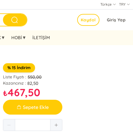
Türkçe
TRY
Kaydol
Giriş Yap
K▼
HOBİ▼
İLETİŞİM
% 15 İndirim
550,00
Liste Fiyatı :
82,50
Kazancınız :
467,50
₺
Sepete Ekle