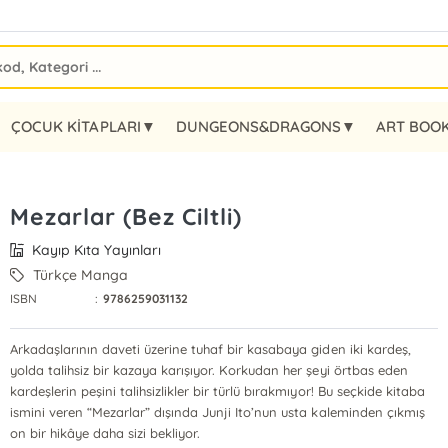
ÇOCUK KİTAPLARI▼
DUNGEONS&DRAGONS▼
ART BOO
Mezarlar (Bez Ciltli)
Kayıp Kıta Yayınları
Türkçe Manga
ISBN
:
9786259031132
Arkadaşlarının daveti üzerine tuhaf bir kasabaya giden iki kardeş,
yolda talihsiz bir kazaya karışıyor. Korkudan her şeyi örtbas eden
kardeşlerin peşini talihsizlikler bir türlü bırakmıyor! Bu seçkide kitaba
ismini veren “Mezarlar” dışında Junji Ito’nun usta kaleminden çıkmış
on bir hikâye daha sizi bekliyor.