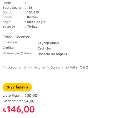
Baskı
:
1
Sayfa Sayısı
:
128
Boyut
:
150x210
Kapak
:
Karton
Kağıt
:
Kitap Kağıdı
Yayın Dili
:
Türkçe
Emeği Geçenler
Çevirmen
:
Zeynep Akkuş
Grafiker
:
Çetin Şan
Resimleyen (Çizer)
:
Roberto De Angelis
Madalyonun Sırrı / Hazine Mağarası - Tex Willer Cilt 2
% 27 İndirim
200,00
Liste Fiyatı :
54,00
Kazancınız :
146,00
₺