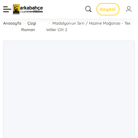
Kaydol
Anasayfa
Çizgi
Madalyonun Sırrı / Hazine Mağarası - Tex
Roman
Willer Cilt 2