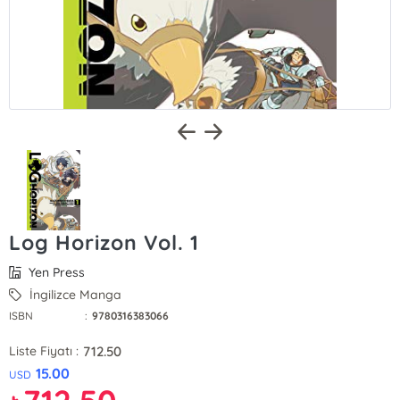
Log Horizon Vol. 1
Yen Press
İngilizce Manga
ISBN
:
9780316383066
712.50
Liste Fiyatı :
15.00
USD