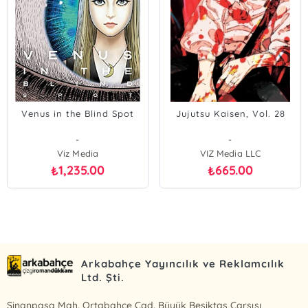
Venus in the Blind Spot
Jujutsu Kaisen, Vol. 28
-
-
Viz Media
VIZ Media LLC
1,235.00
665.00
₺
₺
Arkabahçe Yayıncılık ve Reklamcılık
Ltd. Şti.
Sinanpaşa Mah. Ortabahçe Cad. Büyük Beşiktaş Çarşısı