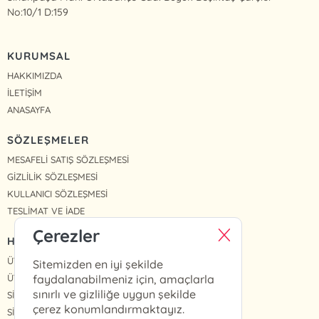
No:10/1 D:159
KURUMSAL
HAKKIMIZDA
İLETİŞİM
ANASAYFA
SÖZLEŞMELER
MESAFELİ SATIŞ SÖZLEŞMESİ
GİZLİLİK SÖZLEŞMESİ
KULLANICI SÖZLEŞMESİ
TESLİMAT VE İADE
Çerezler
HIZLI ERİŞİM
ÜYE OL
Sitemizden en iyi şekilde
ÜYE GİRİŞ
faydalanabilmeniz için, amaçlarla
sınırlı ve gizliliğe uygun şekilde
SİPARİŞLERİM
çerez konumlandırmaktayız.
SİPARİŞ TAKİP