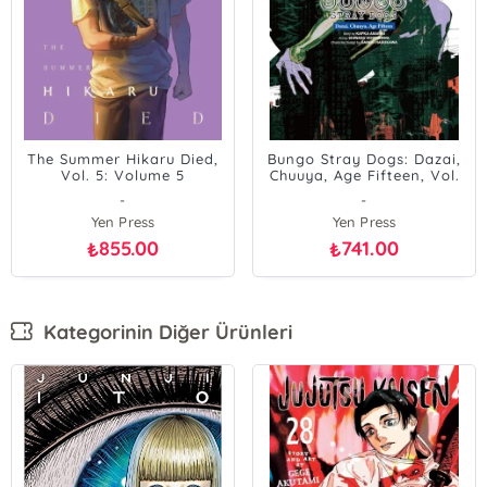
The Summer Hikaru Died,
Bungo Stray Dogs: Dazai,
Vol. 5: Volume 5
Chuuya, Age Fifteen, Vol.
3: Volume 3
-
-
Yen Press
Yen Press
855.00
741.00
₺
₺
Kategorinin Diğer Ürünleri