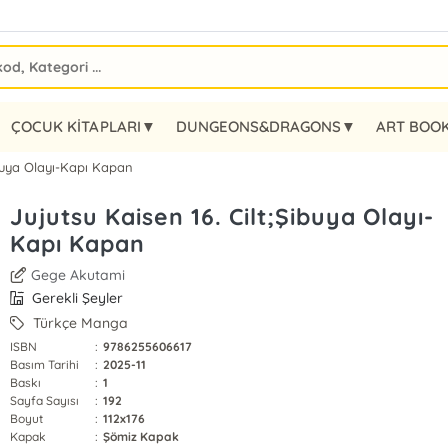
ÇOCUK KİTAPLARI▼
DUNGEONS&DRAGONS▼
ART BOO
ibuya Olayı-Kapı Kapan
Jujutsu Kaisen 16. Cilt;Şibuya Olayı-
Kapı Kapan
Gege Akutami
Gerekli Şeyler
Türkçe Manga
ISBN
:
9786255606617
Basım Tarihi
:
2025-11
Baskı
:
1
Sayfa Sayısı
:
192
Boyut
:
112x176
Kapak
:
Şömiz Kapak