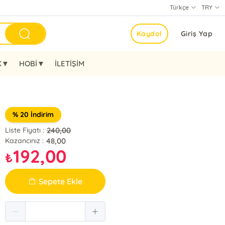
Türkçe
TRY
Kaydol
Giriş Yap
K▼
HOBİ▼
İLETİŞİM
% 20 İndirim
240,00
Liste Fiyatı :
48,00
Kazancınız :
192,00
₺
Sepete Ekle