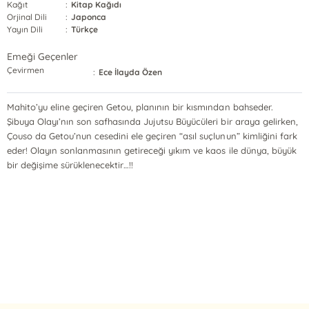
Kağıt
:
Kitap Kağıdı
Orjinal Dili
:
Japonca
Yayın Dili
:
Türkçe
Emeği Geçenler
Çevirmen
:
Ece İlayda Özen
Mahito’yu eline geçiren Getou, planının bir kısmından bahseder.
Şibuya Olayı’nın son safhasında Jujutsu Büyücüleri bir araya gelirken,
Çouso da Getou’nun cesedini ele geçiren “asıl suçlunun” kimliğini fark
eder! Olayın sonlanmasının getireceği yıkım ve kaos ile dünya, büyük
bir değişime sürüklenecektir…!!