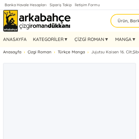
Banka Havale Hesapları
Sipariş Takip
İletişim Formu
ANASAYFA
KATEGORİLER▼
ÇİZGİ ROMAN▼
MANGA▼
Anasayfa
Çizgi Roman
Türkçe Manga
Jujutsu Kaisen 16. Cilt;Ş