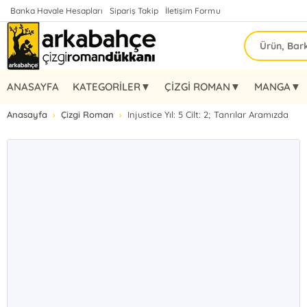
Banka Havale Hesapları
Sipariş Takip
İletişim Formu
ANASAYFA
KATEGORİLER▼
ÇİZGİ ROMAN▼
MANGA▼
Anasayfa
Çizgi Roman
Injustice Yıl: 5 Cilt: 2; Tanrılar Aramızda