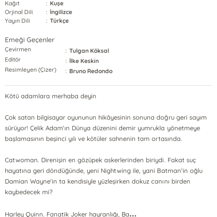
Kağıt
:
Kuşe
Orjinal Dili
:
İngilizce
Yayın Dili
:
Türkçe
Emeği Geçenler
Çevirmen
:
Tulgan Köksal
Editör
:
İlke Keskin
Resimleyen (Çizer)
:
Bruno Redondo
Kötü adamlara merhaba deyin
Çok satan bilgisayar oyununun hikâyesinin sonuna doğru geri sayım
sürüyor! Çelik Adam'ın Dünya düzenini demir yumrukla yönetmeye
başlamasının beşinci yılı ve kötüler sahnenin tam ortasında.
Catwoman. Direnişin en gözüpek askerlerinden biriydi. Fakat suç
hayatına geri döndüğünde, yeni Nightwing ile, yani Batman'in oğlu
Damian Wayne'in ta kendisiyle yüzleşirken dokuz canını birden
kaybedecek mi?
...
Harley Quinn. Fanatik Joker hayranlığı, Ba