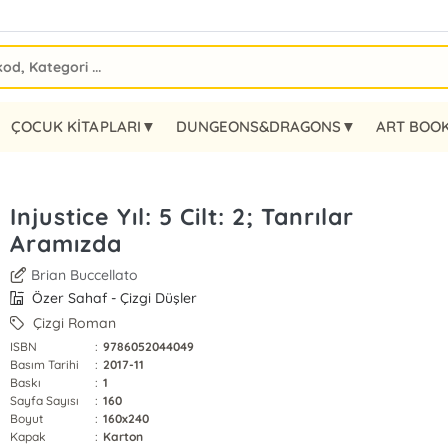
ÇOCUK KİTAPLARI▼
DUNGEONS&DRAGONS▼
ART BOO
Injustice Yıl: 5 Cilt: 2; Tanrılar
Aramızda
Brian Buccellato
Özer Sahaf - Çizgi Düşler
Çizgi Roman
ISBN
:
9786052044049
Basım Tarihi
:
2017-11
Baskı
:
1
Sayfa Sayısı
:
160
Boyut
:
160x240
Kapak
:
Karton