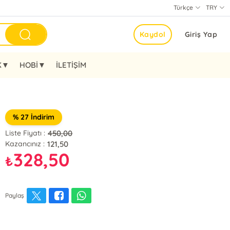
Türkçe
TRY
Kaydol
Giriş Yap
K▼
HOBİ▼
İLETİŞİM
% 27 İndirim
450,00
Liste Fiyatı :
121,50
Kazancınız :
328,50
₺
Paylaş