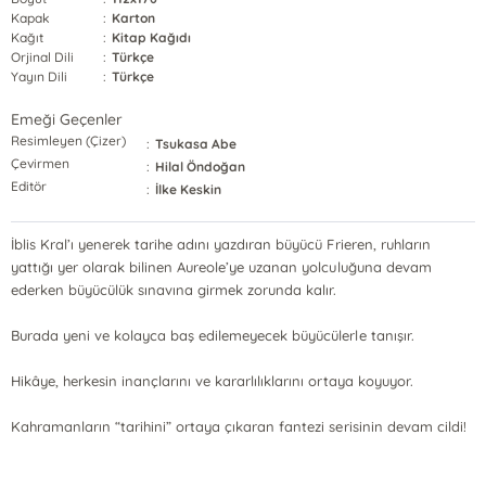
Kapak
:
Karton
Kağıt
:
Kitap Kağıdı
Orjinal Dili
:
Türkçe
Yayın Dili
:
Türkçe
Emeği Geçenler
Resimleyen (Çizer)
:
Tsukasa Abe
Çevirmen
:
Hilal Öndoğan
Editör
:
İlke Keskin
İblis Kral’ı yenerek tarihe adını yazdıran büyücü Frieren, ruhların
yattığı yer olarak bilinen Aureole’ye uzanan yolculuğuna devam
ederken büyücülük sınavına girmek zorunda kalır.
Burada yeni ve kolayca baş edilemeyecek büyücülerle tanışır.
Hikâye, herkesin inançlarını ve kararlılıklarını ortaya koyuyor.
Kahramanların “tarihini” ortaya çıkaran fantezi serisinin devam cildi!