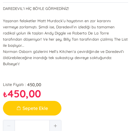
DAREDEVIL’I HİÇ BÖYLE GÖRMEDİNİZ!
Yaşanan felaketler Matt Murdock’u hayatının en zor kararını
vermeye zorlamıştı. Şimdi ise, Daredevil’ın izlediği bu tamamen
radikal yolun ilk taşları Andy Diggle ve Roberto De La Torre
tarafından döşeniyor! Ve her şey, Billy Tan tarafından çizilmiş The List
ile başlıyor...
Norman Osborn gözlerini Hell’s Kitchen’a çevirdiğinde ve Daredevil’ı
öldürebileceğine inandığı tek suikastçıyı devreye soktuğunda:
Bullseye’ı!
450,00
Liste Fiyatı :
450,00
₺
Sepete Ekle