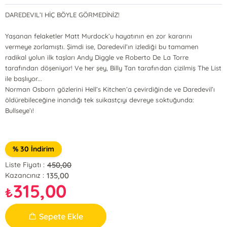
DAREDEVIL’I HİÇ BÖYLE GÖRMEDİNİZ!
Yaşanan felaketler Matt Murdock’u hayatının en zor kararını
vermeye zorlamıştı. Şimdi ise, Daredevil’ın izlediği bu tamamen
radikal yolun ilk taşları Andy Diggle ve Roberto De La Torre
tarafından döşeniyor! Ve her şey, Billy Tan tarafından çizilmiş The List
ile başlıyor...
Norman Osborn gözlerini Hell’s Kitchen’a çevirdiğinde ve Daredevil’ı
öldürebileceğine inandığı tek suikastçıyı devreye soktuğunda:
Bullseye’ı!
% 30 İndirim
450,00
Liste Fiyatı :
135,00
Kazancınız :
315,00
₺
Sepete Ekle