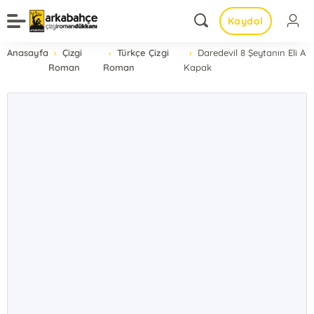
Kaydol
Anasayfa
Çizgi
Türkçe Çizgi
Daredevil 8 Şeytanın Eli A
Roman
Roman
Kapak