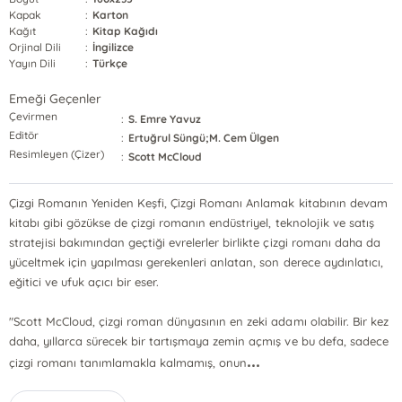
Kapak
:
Karton
Kağıt
:
Kitap Kağıdı
Orjinal Dili
:
İngilizce
Yayın Dili
:
Türkçe
Emeği Geçenler
Çevirmen
:
S. Emre Yavuz
Editör
:
Ertuğrul Süngü;M. Cem Ülgen
Resimleyen (Çizer)
:
Scott McCloud
Çizgi Romanın Yeniden Keşfi, Çizgi Romanı Anlamak kitabının devam
kitabı gibi gözükse de çizgi romanın endüstriyel, teknolojik ve satış
stratejisi bakımından geçtiği evrelerler birlikte çizgi romanı daha da
yüceltmek için yapılması gerekenleri anlatan, son derece aydınlatıcı,
eğitici ve ufuk açıcı bir eser.
"Scott McCloud, çizgi roman dünyasının en zeki adamı olabilir. Bir kez
daha, yıllarca sürecek bir tartışmaya zemin açmış ve bu defa, sadece
...
çizgi romanı tanımlamakla kalmamış, onun