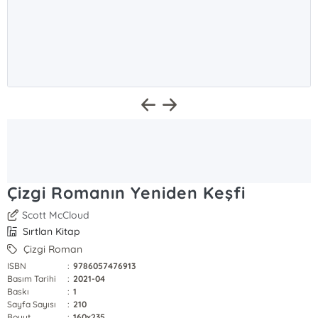
Çizgi Romanın Yeniden Keşfi
Scott McCloud
Sırtlan Kitap
Çizgi Roman
ISBN
:
9786057476913
Basım Tarihi
:
2021-04
Baskı
:
1
Sayfa Sayısı
:
210
Boyut
:
160x235