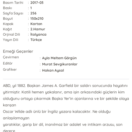
Basım Tarihi
:
2017-03
Baskı
:
1
Sayfa Sayısı
:
256
Boyut
:
150x210
Kapak
:
Karton
Kağıt
:
2.Hamur
Orjinal Dili
:
İtalyanca
Yayın Dili
:
Türkçe
Emeği Geçenler
Çevirmen
:
Ayla Meltem Görgün
Editör
:
Murat Sevgikuranlar
Grafiker
:
Hakan Aysal
ABD, yıl 1882. Başkan James A. Garfield bir saldırı sonucunda hayatını
yitirmiştir. Katili hemen yakalanır, ama işin arkasındaki güçlerin kim
olduğunu ortaya çıkarmak Başka Yer'in ajanlarına ve bir şekilde olaya
karışan
Oscar Wilde adlı ünlü bir İngiliz yazara kalacaktır. Ne olduğu
anlaşılamayan
yaratıklar, garip bir dil, inanılmaz bir adalet ve intikam arzusu, son
derece