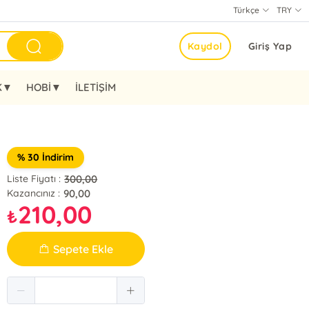
Türkçe
TRY
Kaydol
Giriş Yap
K▼
HOBİ▼
İLETİŞİM
% 30 İndirim
300,00
Liste Fiyatı :
90,00
Kazancınız :
210,00
₺
Sepete Ekle