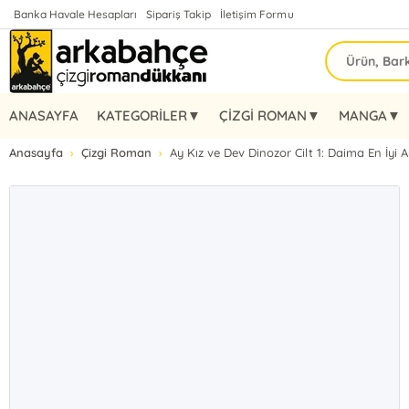
Banka Havale Hesapları
Sipariş Takip
İletişim Formu
ANASAYFA
KATEGORİLER▼
ÇİZGİ ROMAN▼
MANGA▼
Anasayfa
Çizgi Roman
Ay Kız ve Dev Dinozor Cilt 1: Daima En İyi 