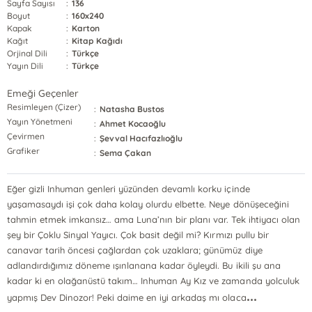
Sayfa Sayısı
:
136
Boyut
:
160x240
Kapak
:
Karton
Kağıt
:
Kitap Kağıdı
Orjinal Dili
:
Türkçe
Yayın Dili
:
Türkçe
Emeği Geçenler
Resimleyen (Çizer)
:
Natasha Bustos
Yayın Yönetmeni
:
Ahmet Kocaoğlu
Çevirmen
:
Şevval Hacıfazlıoğlu
Grafiker
:
Sema Çakan
Eğer gizli Inhuman genleri yüzünden devamlı korku içinde
yaşamasaydı işi çok daha kolay olurdu elbette. Neye dönüşeceğini
tahmin etmek imkansız… ama Luna’nın bir planı var. Tek ihtiyacı olan
şey bir Çoklu Sinyal Yayıcı. Çok basit değil mi? Kırmızı pullu bir
canavar tarih öncesi çağlardan çok uzaklara; günümüz diye
adlandırdığımız döneme ışınlanana kadar öyleydi. Bu ikili şu ana
kadar ki en olağanüstü takım… Inhuman Ay Kız ve zamanda yolculuk
...
yapmış Dev Dinozor! Peki daime en iyi arkadaş mı olaca