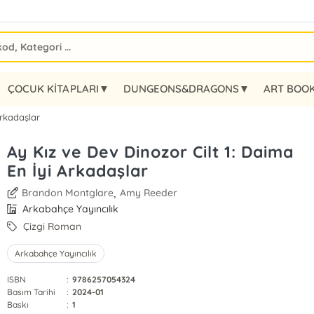
ÇOCUK KİTAPLARI▼
DUNGEONS&DRAGONS▼
ART BOO
Arkadaşlar
Ay Kız ve Dev Dinozor Cilt 1: Daima
En İyi Arkadaşlar
,
Brandon Montglare
Amy Reeder
Arkabahçe Yayıncılık
Çizgi Roman
Arkabahçe Yayıncılık
ISBN
:
9786257054324
Basım Tarihi
:
2024-01
Baskı
:
1