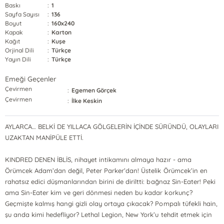
Baskı
:
1
Sayfa Sayısı
:
136
Boyut
:
160x240
Kapak
:
Karton
Kağıt
:
Kuşe
Orjinal Dili
:
Türkçe
Yayın Dili
:
Türkçe
Emeği Geçenler
Çevirmen
:
Egemen Görçek
Çevirmen
:
İlke Keskin
AYLARCA… BELKİ DE YILLACA GÖLGELERİN İÇİNDE SÜRÜNDÜ, OLAYLARI
UZAKTAN MANİPÜLE ETTİ.
KINDRED DENEN İBLİS, nihayet intikamını almaya hazır - ama
Örümcek Adam’dan değil, Peter Parker’dan! Üstelik Örümcek’in en
rahatsız edici düşmanlarından birini de diriltti: bağnaz Sin-Eater! Peki
ama Sin-Eater kim ve geri dönmesi neden bu kadar korkunç?
Geçmişte kalmış hangi gizli olay ortaya çıkacak? Pompalı tüfekli hain,
şu anda kimi hedefliyor? Lethal Legion, New York’u tehdit etmek için