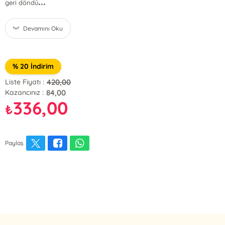
...
geri döndü
Devamını Oku
% 20 İndirim
420,00
Liste Fiyatı :
84,00
Kazancınız :
336,00
₺
Paylaş