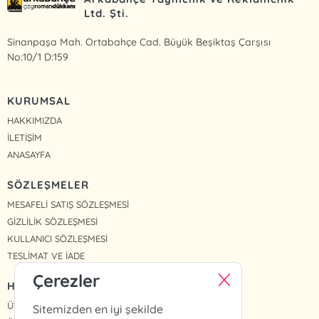
Ltd. Şti.
Sinanpaşa Mah. Ortabahçe Cad. Büyük Beşiktaş Çarşısı
No:10/1 D:159
KURUMSAL
HAKKIMIZDA
İLETİŞİM
ANASAYFA
SÖZLEŞMELER
MESAFELİ SATIŞ SÖZLEŞMESİ
GİZLİLİK SÖZLEŞMESİ
KULLANICI SÖZLEŞMESİ
TESLİMAT VE İADE
Çerezler
HIZLI ERİŞİM
ÜYE OL
Sitemizden en iyi şekilde