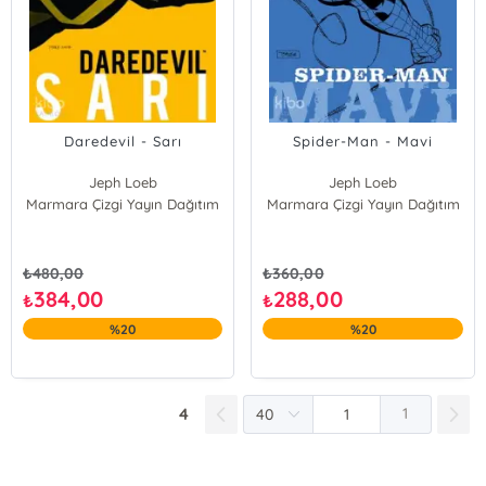
Daredevil - Sarı
Spider-Man - Mavi
Jeph Loeb
Jeph Loeb
Marmara Çizgi Yayın Dağıtım
Marmara Çizgi Yayın Dağıtım
₺
480,00
₺
360,00
384,00
288,00
₺
₺
%20
%20
4
1