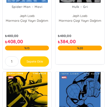
Spider-Man - Mavi
Hulk - Gri
Jeph Loeb
Jeph Loeb
Marmara Çizgi Yayın Dağıtım
Marmara Çizgi Yayın Dağıtım
₺
480,00
₺
480,00
408,00
384,00
₺
₺
%15
%20
Sepete Ekle