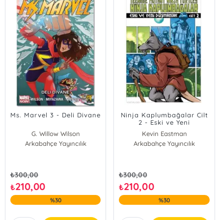
Ms. Marvel 3 - Deli Divane
Ninja Kaplumbağalar Cilt
2 - Eski ve Yeni
Düşmanlar
G. Willow Wilson
Kevin Eastman
Arkabahçe Yayıncılık
Arkabahçe Yayıncılık
₺
300,00
₺
300,00
210,00
210,00
₺
₺
%30
%30