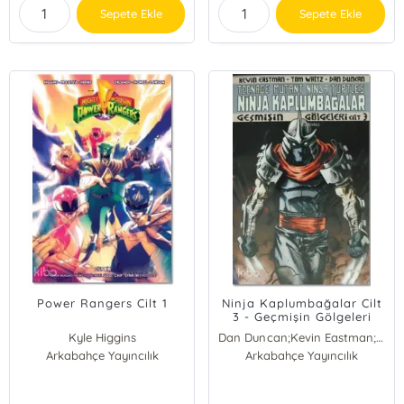
Sepete Ekle
Sepete Ekle
Power Rangers Cilt 1
Ninja Kaplumbağalar Cilt
3 - Geçmişin Gölgeleri
Kyle Higgins
Dan Duncan;Kevin Eastman;Tom Waitz
Arkabahçe Yayıncılık
Arkabahçe Yayıncılık