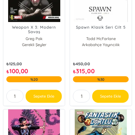
Weapon X 3: Modern
Spawn Klasik Seri Cilt 5
Savaş
Greg Pak
Todd McFarlane
Gerekli Şeyler
Arkabahçe Yayıncılık
₺
125,00
₺
450,00
100,00
315,00
₺
₺
%20
%30
Sepete Ekle
Sepete Ekle