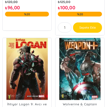
₺
120,00
₺
125,00
96,00
100,00
₺
₺
%20
%20
Sepete Ekle
İhtiyar Logan 9: Avcı ve
Wolverine & Captain