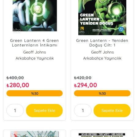
Green Lantern 4 Green
Green Lantern - Yeniden
Lanternların İntikamı
Doğuş Cilt: 1
Geoff Johns
Geoff Johns
Arkabahçe Yayıncılık
Arkabahçe Yayıncılık
₺
400,00
₺
420,00
280,00
294,00
₺
₺
%30
%30
Sepete Ekle
Sepete Ekle