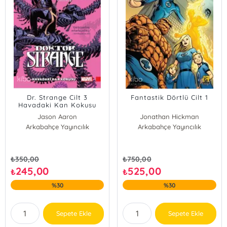
Dr. Strange Cilt 3
Fantastik Dörtlü Cilt 1
Havadaki Kan Kokusu
Jason Aaron
Jonathan Hickman
Arkabahçe Yayıncılık
Arkabahçe Yayıncılık
₺
350,00
₺
750,00
245,00
525,00
₺
₺
%30
%30
Sepete Ekle
Sepete Ekle