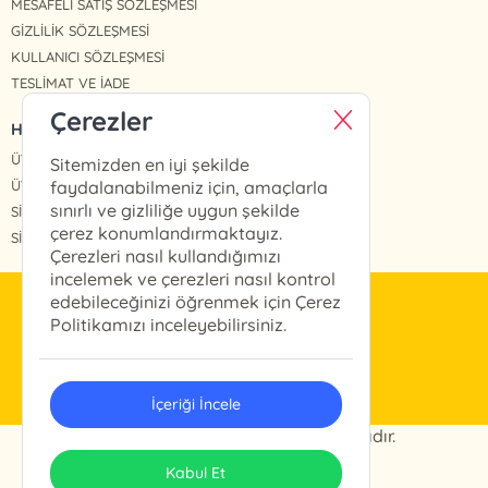
MESAFELİ SATIŞ SÖZLEŞMESİ
GİZLİLİK SÖZLEŞMESİ
KULLANICI SÖZLEŞMESİ
TESLİMAT VE İADE
Çerezler
HIZLI ERİŞİM
ÜYE OL
Sitemizden en iyi şekilde
ÜYE GİRİŞ
faydalanabilmeniz için, amaçlarla
sınırlı ve gizliliğe uygun şekilde
SİPARİŞLERİM
çerez konumlandırmaktayız.
SİPARİŞ TAKİP
Çerezleri nasıl kullandığımızı
incelemek ve çerezleri nasıl kontrol
edebileceğinizi öğrenmek için Çerez
info@arkabahce.com.tr
Politikamızı inceleyebilirsiniz.
(0212) 327 46 13
İçeriği İncele
© 2024 Arkabahçe. Her hakkı saklıdır.
ONSO
Tasarım & Uygulama
Kabul Et