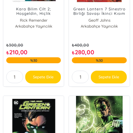
Kara Bilim Cilt 2;
Green Lantern 7 Sinestro
Hoşgeldin, Hiçlik
Birliği Savaşı İkinci Kısım
Rick Remender
Geoff Johns
Arkabahçe Yayıncılık
Arkabahçe Yayıncılık
₺
300,00
₺
400,00
210,00
280,00
₺
₺
%30
%30
Sepete Ekle
Sepete Ekle