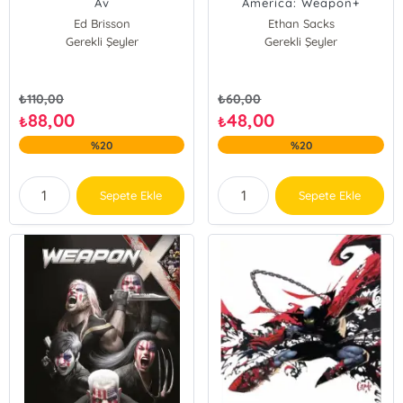
Av
America: Weapon+
Ed Brisson
Ethan Sacks
Gerekli Şeyler
Gerekli Şeyler
₺
110,00
₺
60,00
88,00
48,00
₺
₺
%20
%20
Sepete Ekle
Sepete Ekle