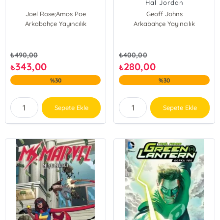
Hal Jordan
Joel Rose;Amos Poe
Geoff Johns
Arkabahçe Yayıncılık
Arkabahçe Yayıncılık
₺
490,00
₺
400,00
343,00
280,00
₺
₺
%30
%30
Sepete Ekle
Sepete Ekle