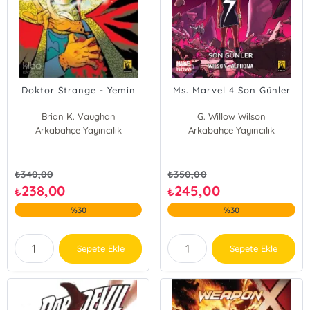
Doktor Strange - Yemin
Ms. Marvel 4 Son Günler
Brian K. Vaughan
G. Willow Wilson
Arkabahçe Yayıncılık
Arkabahçe Yayıncılık
₺
340,00
₺
350,00
238,00
245,00
₺
₺
%30
%30
Sepete Ekle
Sepete Ekle