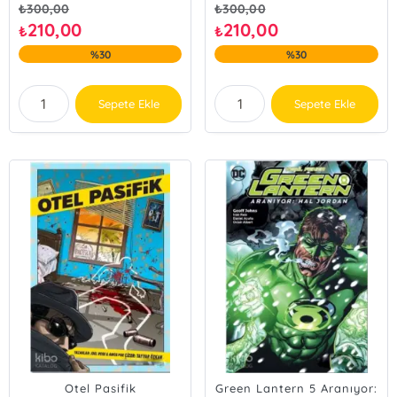
₺
300,00
₺
300,00
210,00
210,00
₺
₺
%30
%30
Sepete Ekle
Sepete Ekle
Otel Pasifik
Green Lantern 5 Aranıyor: