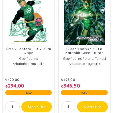
Green Lantern Cilt 2: Gizli
Green Lantern 10 En
Orijin
Karanlık Gece 1 Kitap
Geoff Johns
Geoff Johns;Peter J. Tomasi
Arkabahçe Yayıncılık
Arkabahçe Yayıncılık
₺
420,00
₺
495,00
294,00
346,50
₺
₺
%30
%30
Sepete Ekle
Sepete Ekle