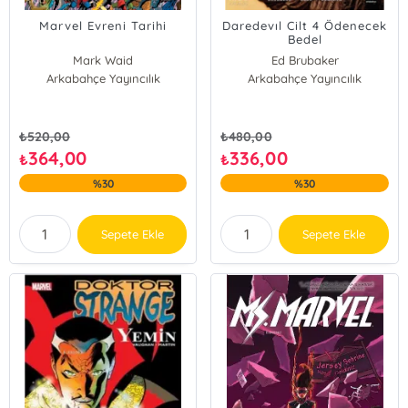
Marvel Evreni Tarihi
Daredevıl Cilt 4 Ödenecek
Bedel
Mark Waid
Ed Brubaker
Arkabahçe Yayıncılık
Arkabahçe Yayıncılık
₺
520,00
₺
480,00
364,00
336,00
₺
₺
%30
%30
Sepete Ekle
Sepete Ekle