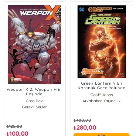
Green Lantern 9 En
Karanlık Gece Yolunda
Weapon X 2: Weapon H'in
Peşinde
Geoff Johns
Greg Pak
Arkabahçe Yayıncılık
Gerekli Şeyler
₺
400,00
₺
125,00
280,00
₺
100,00
₺
%30