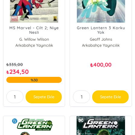
MS Marvel - Cilt 2; Niye
Green Lantern 3 Korku
Nesli
Yok
G. Willow Wilson
Geoff Johns
Arkabahçe Yayıncılık
Arkabahçe Yayıncılık
400,00
₺
₺
335,00
234,50
₺
%30
Sepete Ekle
Sepete Ekle