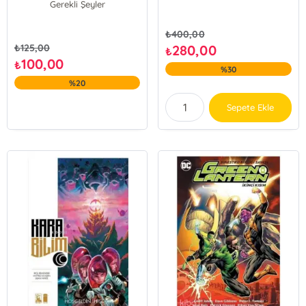
Gerekli Şeyler
₺
400,00
₺
125,00
280,00
₺
100,00
₺
%30
%20
Sepete Ekle