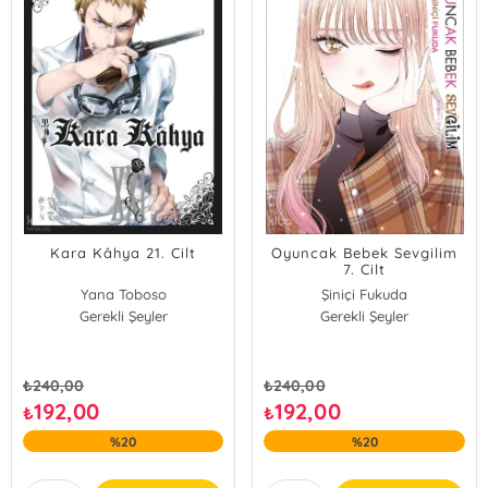
Kara Kâhya 21. Cilt
Oyuncak Bebek Sevgilim
7. Cilt
Yana Toboso
Şiniçi Fukuda
Gerekli Şeyler
Gerekli Şeyler
₺
240,00
₺
240,00
192,00
192,00
₺
₺
%20
%20