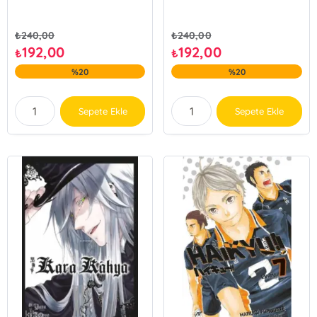
₺
240,00
₺
240,00
192,00
192,00
₺
₺
%20
%20
Sepete Ekle
Sepete Ekle