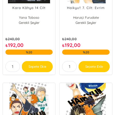
Kara Kâhya 14 Cilt
Haikyu!! 7. Cilt: Evrim
Yana Toboso
Haruiçi Furudate
Gerekli Şeyler
Gerekli Şeyler
₺
240,00
₺
240,00
192,00
192,00
₺
₺
%20
%20
Sepete Ekle
Sepete Ekle