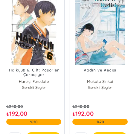
Haikyu!! 6. Cilt: Pasörler
Kadın ve Kedisi
Çarpışıyor
Haruiçi Furudate
Makato Şinkai
Gerekli Şeyler
Gerekli Şeyler
₺
240,00
₺
240,00
192,00
192,00
₺
₺
%20
%20