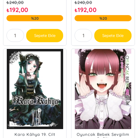
₺
240,00
₺
240,00
192,00
192,00
₺
₺
%20
%20
Sepete Ekle
Sepete Ekle
Kara Kâhya 19. Cilt
Oyuncak Bebek Sevgilim