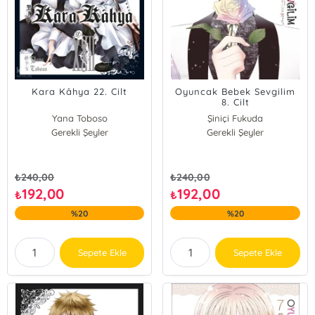
Kara Kâhya 22. Cilt
Oyuncak Bebek Sevgilim
8. Cilt
Yana Toboso
Şiniçi Fukuda
Gerekli Şeyler
Gerekli Şeyler
₺
240,00
₺
240,00
192,00
192,00
₺
₺
%20
%20
Sepete Ekle
Sepete Ekle