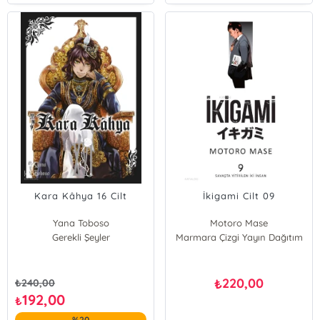
Kara Kâhya 16 Cilt
İkigami Cilt 09
Yana Toboso
Motoro Mase
Gerekli Şeyler
Marmara Çizgi Yayın Dağıtım
220,00
₺
₺
240,00
192,00
₺
%20