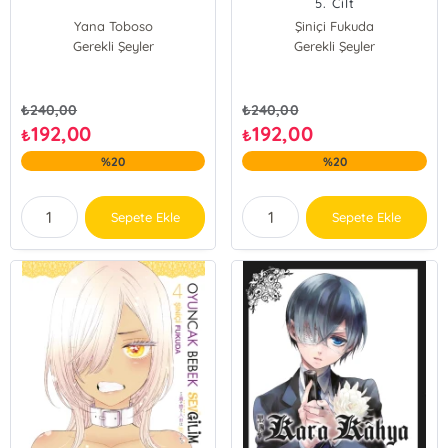
5. Cilt
Yana Toboso
Şiniçi Fukuda
Gerekli Şeyler
Gerekli Şeyler
₺
240,00
₺
240,00
192,00
192,00
₺
₺
%20
%20
Sepete Ekle
Sepete Ekle