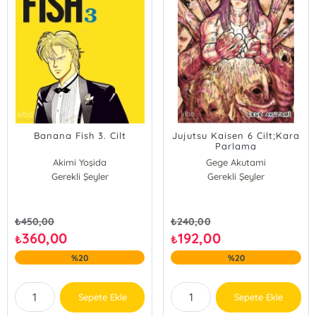
Banana Fish 3. Cilt
Jujutsu Kaisen 6 Cilt;Kara
Parlama
Akimi Yoşida
Gege Akutami
Gerekli Şeyler
Gerekli Şeyler
₺
450,00
₺
240,00
360,00
192,00
₺
₺
%20
%20
Sepete Ekle
Sepete Ekle