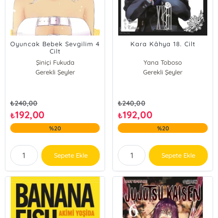
Oyuncak Bebek Sevgilim 4
Kara Kâhya 18. Cilt
Cilt
Şiniçi Fukuda
Yana Toboso
Gerekli Şeyler
Gerekli Şeyler
₺
240,00
₺
240,00
192,00
192,00
₺
₺
%20
%20
Sepete Ekle
Sepete Ekle