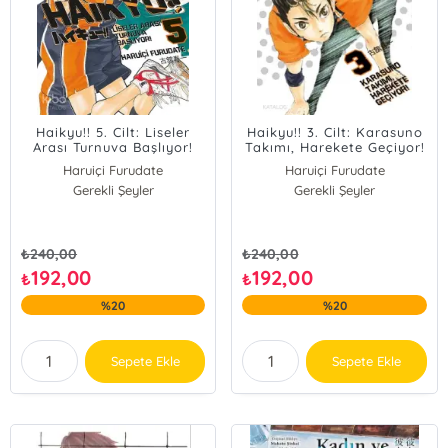
Haikyu!! 5. Cilt: Liseler
Haikyu!! 3. Cilt: Karasuno
Arası Turnuva Başlıyor!
Takımı, Harekete Geçiyor!
Haruiçi Furudate
Haruiçi Furudate
Gerekli Şeyler
Gerekli Şeyler
₺
240,00
₺
240,00
192,00
192,00
₺
₺
%20
%20
Sepete Ekle
Sepete Ekle