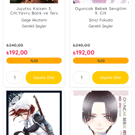
Jujutsu Kaisen 3.
Oyuncak Bebek Sevgilim
Cilt;Yavru Balık ve Ters
9. Cilt
Cezalandırma
Gege Akutami
Şiniçi Fukuda
Gerekli Şeyler
Gerekli Şeyler
₺
240,00
₺
240,00
192,00
192,00
₺
₺
%20
%20
Sepete Ekle
Sepete Ekle