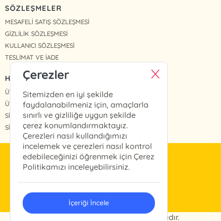
SÖZLEŞMELER
MESAFELİ SATIŞ SÖZLEŞMESİ
GİZLİLİK SÖZLEŞMESİ
KULLANICI SÖZLEŞMESİ
TESLİMAT VE İADE
Çerezler
HIZLI ERİŞİM
ÜYE OL
Sitemizden en iyi şekilde
ÜYE GİRİŞ
faydalanabilmeniz için, amaçlarla
sınırlı ve gizliliğe uygun şekilde
SİPARİŞLERİM
çerez konumlandırmaktayız.
SİPARİŞ TAKİP
Çerezleri nasıl kullandığımızı
incelemek ve çerezleri nasıl kontrol
edebileceğinizi öğrenmek için Çerez
info@arkabahce.com.tr
Politikamızı inceleyebilirsiniz.
(0212) 327 46 13
İçeriği İncele
© 2024 Arkabahçe. Her hakkı saklıdır.