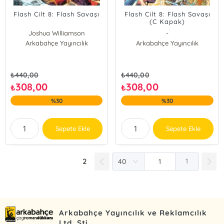
Flash Cilt 8: Flash Savaşı
Flash Cilt 8: Flash Savaşı
(C Kapak)
Joshua Williamson
-
Arkabahçe Yayıncılık
Arkabahçe Yayıncılık
₺
440,00
₺
440,00
308,00
308,00
₺
₺
%30
%30
Sepete Ekle
Sepete Ekle
2
1
Arkabahçe Yayıncılık ve Reklamcılık
Ltd. Şti.