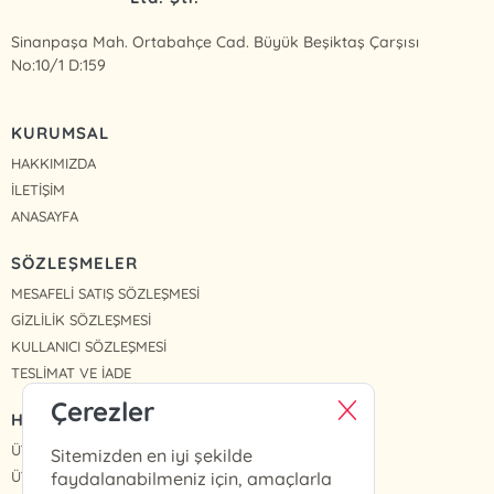
Sinanpaşa Mah. Ortabahçe Cad. Büyük Beşiktaş Çarşısı
No:10/1 D:159
KURUMSAL
HAKKIMIZDA
İLETİŞİM
ANASAYFA
SÖZLEŞMELER
MESAFELİ SATIŞ SÖZLEŞMESİ
GİZLİLİK SÖZLEŞMESİ
KULLANICI SÖZLEŞMESİ
TESLİMAT VE İADE
Çerezler
HIZLI ERİŞİM
ÜYE OL
Sitemizden en iyi şekilde
ÜYE GİRİŞ
faydalanabilmeniz için, amaçlarla